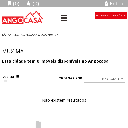
(
0
)
(
0
)
Entrar
ACRESCENTAR ANÚNCIO
PÁGINA PRINCIPAL
/
ANGOLA
/ BENGO / MUXIMA
MUXIMA
Esta cidade tem
0
imóveis disponíveis no Angocasa
VER EM
ORDENAR POR:
MAIS RECENTE
Não existem resultados