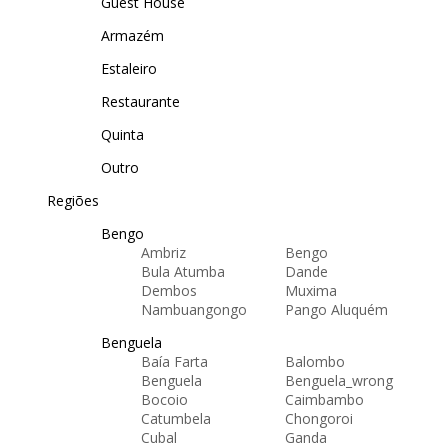
Guest House
Armazém
Estaleiro
Restaurante
Quinta
Outro
Regiões
Bengo
Ambriz
Bengo
Bula Atumba
Dande
Dembos
Muxima
Nambuangongo
Pango Aluquém
Benguela
Baía Farta
Balombo
Benguela
Benguela_wrong
Bocoio
Caimbambo
Catumbela
Chongoroi
Cubal
Ganda