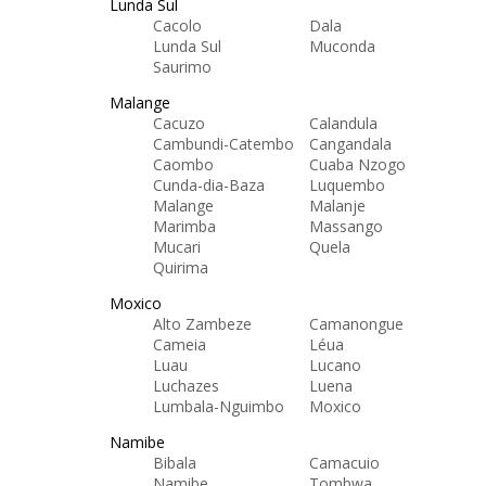
Lunda Sul
Cacolo
Dala
Lunda Sul
Muconda
Saurimo
Malange
Cacuzo
Calandula
Cambundi-Catembo
Cangandala
Caombo
Cuaba Nzogo
Cunda-dia-Baza
Luquembo
Malange
Malanje
Marimba
Massango
Mucari
Quela
Quirima
Moxico
Alto Zambeze
Camanongue
Cameia
Léua
Luau
Lucano
Luchazes
Luena
Lumbala-Nguimbo
Moxico
Namibe
Bibala
Camacuio
Namibe
Tombwa