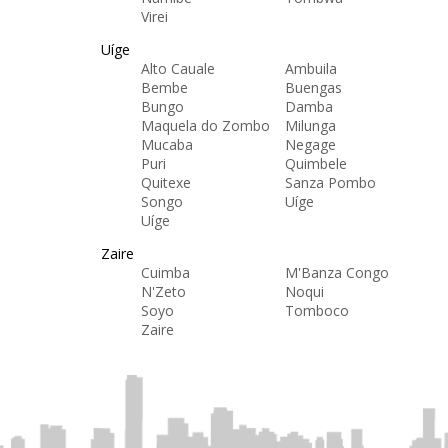
Virei
Uíge
Alto Cauale
Ambuila
Bembe
Buengas
Bungo
Damba
Maquela do Zombo
Milunga
Mucaba
Negage
Puri
Quimbele
Quitexe
Sanza Pombo
Songo
Uíge
Uíge
Zaire
Cuimba
M'Banza Congo
N'Zeto
Noqui
Soyo
Tomboco
Zaire