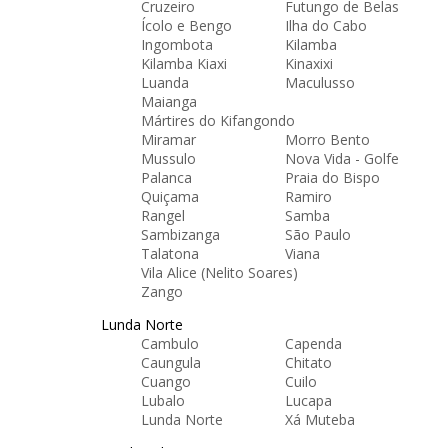
Cruzeiro
Futungo de Belas
Ícolo e Bengo
Ilha do Cabo
Ingombota
Kilamba
Kilamba Kiaxi
Kinaxixi
Luanda
Maculusso
Maianga
Mártires do Kifangondo
Miramar
Morro Bento
Mussulo
Nova Vida - Golfe
Palanca
Praia do Bispo
Quiçama
Ramiro
Rangel
Samba
Sambizanga
São Paulo
Talatona
Viana
Vila Alice (Nelito Soares)
Zango
Lunda Norte
Cambulo
Capenda
Caungula
Chitato
Cuango
Cuilo
Lubalo
Lucapa
Lunda Norte
Xá Muteba