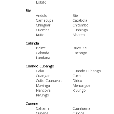
Lobito
Bié
Andulo
Bié
Camacupa
Catabola
Chinguar
Chitembo
Cuemba
Cunhinga
Kuito
Nharea
Cabinda
Belize
Buco Zau
Cabinda
Cacongo
Landana
Cuando Cubango
Calai
Cuando Cubango
Cuangar
Cuchi
Cuito Cuanavale
Dirico
Mavinga
Menongue
Nancova
Rivungo
Rivungo
Cunene
Cahama
Cuanhama
Cunene
Curoca