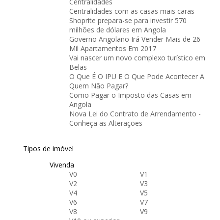
Centralidades
Centralidades com as casas mais caras
Shoprite prepara-se para investir 570
milhões de dólares em Angola
Governo Angolano Irá Vender Mais de 26
Mil Apartamentos Em 2017
Vai nascer um novo complexo turístico em
Belas
O Que É O IPU E O Que Pode Acontecer A
Quem Não Pagar?
Como Pagar o Imposto das Casas em
Angola
Nova Lei do Contrato de Arrendamento -
Conheça as Alterações
Tipos de imóvel
Vivenda
V0
V1
V2
V3
V4
V5
V6
V7
V8
V9