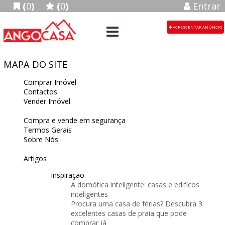
(
0
)
(
0
)
Entrar
ACRESCENTAR ANÚNCIO
MAPA DO SITE
Comprar Imóvel
Contactos
Vender Imóvel
Compra e vende em segurança
Termos Gerais
Sobre Nós
Artigos
Inspiração
A domótica inteligente: casas e edifícos
inteligentes
Procura uma casa de férias? Descubra 3
excelentes casas de praia que pode
comprar já