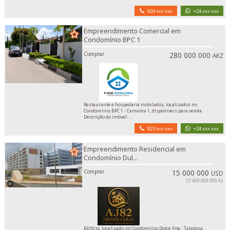
924 xxx xxx
+24 xxx xxx
Empreendimento Comercial em
Condomínio BPC 1
Comprar
280 000 000
AKZ
Restaurante e hospedaria mobilados, localizados no
Condomínio BPC 1 - Camama 1, disponíveis para venda.
Descrição do imóvel: ...
923 xxx xxx
+24 xxx xxx
Empreendimento Residencial em
Condomínio Dul...
Comprar
15 000 000
USD
12 420 000 000 Kz
Edifício, localizado no Condomínio Dolce Vita - Talatona,