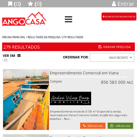
(
0
)
(
0
)
Entrar
ACRESCENTAR ANÚNCIO
PÁGINA PRINCIPAL / RESULTADOS DA PESQUISA /
279
RESULTADOS
279
RESULTADOS
VER EM
ORDENAR POR:
MAIS RECENTE
Empreendimento Comercial em Viana
Comprar
856 583 000
AKZ
Empreendimento misto de 4.130 m² disponível à venda,
localizado em Viana O mesmo imóvel, dispõe dos seguintes
detalhes: - Resi...
932 xxx xxx
+24 xxx xxx