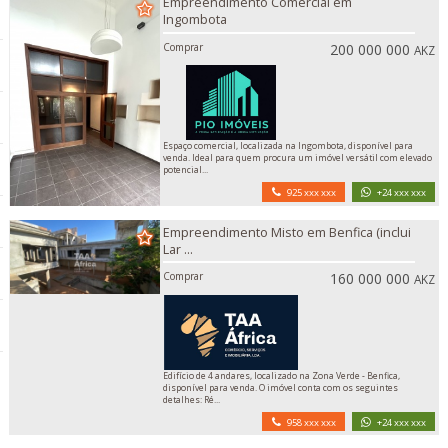
Empreendimento Comercial em
Ingombota
Comprar
200 000 000
AKZ
Espaço comercial, localizada na Ingombota, disponível para
venda. Ideal para quem procura um imóvel versátil com elevado
potencial...
925 xxx xxx
+24 xxx xxx
Empreendimento Misto em Benfica (inclui
Lar ...
Comprar
160 000 000
AKZ
Edifício de 4 andares, localizado na Zona Verde - Benfica,
disponível para venda. O imóvel conta com os seguintes
detalhes: Ré...
958 xxx xxx
+24 xxx xxx