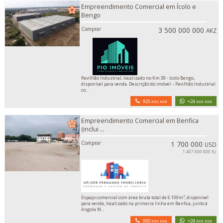
Empreendimento Comercial em Ícolo e
Bengo
Comprar
3 500 000 000
AKZ
Pavilhão Industrial, localizado no Km 38 - Icolo Bengo,
disponível para venda. Descrição do imóvel: - Pavilhão Industrial
co...
925 xxx xxx
+24 xxx xxx
Empreendimento Comercial em Benfica
(inclui ...
Comprar
1 700 000
USD
1 407 600 000 Kz
Espaço comercial com área bruta total de 6.100m², disponível
para venda, localizado na primeira linha em Benfica, junto à
Angola M...
950 xxx xxx
+24 xxx xxx