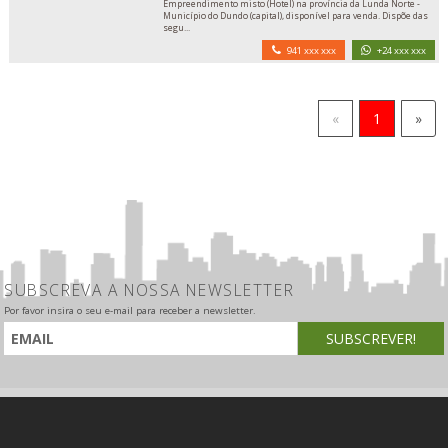
Empreendimento misto (Hotel) na província da Lunda Norte -
Município do Dundo (capital), disponível para venda. Dispõe das
segu...
941 xxx xxx
+24 xxx xxx
«
1
»
SUBSCREVA A NOSSA NEWSLETTER
Por favor insira o seu e-mail para receber a newsletter.