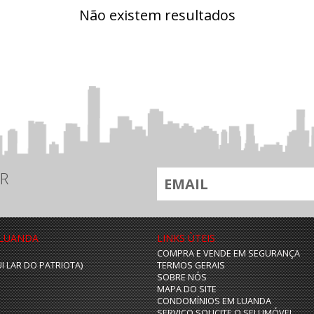
Não existem resultados
R
 LUANDA
LINKS ÙTEIS
COMPRA E VENDE EM SEGURANÇA
UI LAR DO PATRIOTA)
TERMOS GERAIS
SOBRE NÓS
MAPA DO SITE
CONDOMÍNIOS EM LUANDA
SERVIÇO SOLICITE O SEU IMÓVEL