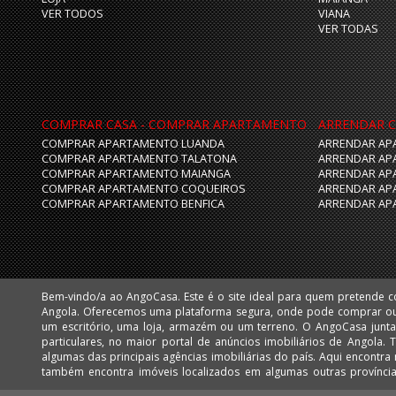
VER TODOS
VIANA
VER TODAS
COMPRAR CASA - COMPRAR APARTAMENTO
ARRENDAR C
COMPRAR APARTAMENTO LUANDA
ARRENDAR AP
COMPRAR APARTAMENTO TALATONA
ARRENDAR AP
COMPRAR APARTAMENTO MAIANGA
ARRENDAR AP
COMPRAR APARTAMENTO COQUEIROS
ARRENDAR AP
COMPRAR APARTAMENTO BENFICA
ARRENDAR AP
Bem-vindo/a ao AngoCasa. Este é o site ideal para quem pretende 
Huíla e Namibe. Facilmente poderá encontrar apartamentos, vivendas,
Angola. Oferecemos uma plataforma segura, onde pode comprar o
mais desejadas de Luanda, como: Talatona, Benfica, Lar do Patriota,
um escritório, uma loja, armazém ou um terreno. O AngoCasa junta profissionais do ramo imobiliário e
Cabo, Ingombota, Kinaxixi, Maculusso, Maianga, Morro Bento, Nova Vida, Viana e Vila Alice Assim como
particulares, no maior portal de anúncios imobiliários de Angola.
muitos imóveis nas centralidades de Luanda: Kilamba e Sequele.
algumas das principais agências imobiliárias do país. Aqui encontra milhares de imóveis em Luanda, mas
também encontra imóveis localizados em algumas outras provínc