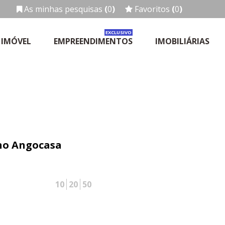
As minhas pesquisas
(
0
)
Favoritos
(
0
)
EXCLUSIVO
 IMÓVEL
EMPREENDIMENTOS
IMOBILIÁRIAS
 no Angocasa
10
20
50