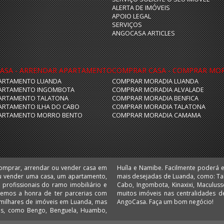
ALERTA DE IMÓVEIS
APOIO LEGAL
SERVIÇOS
ANGOCASA ARTICLES
ASA - ARRENDAR APARTAMENTO
COMPRAR CASA - COMPRAR MO
ARTAMENTO LUANDA
COMPRAR MORADIA LUANDA
ARTAMENTO INGOMBOTA
COMPRAR MORADIA ALVALADE
ARTAMENTO TALATONA
COMPRAR MORADIA BENFICA
ARTAMENTO ILHA DO CABO
COMPRAR MORADIA TALATONA
ARTAMENTO MORRO BENTO
COMPRAR MORADIA CAMAMA
comprar, arrendar ou vender casa em
 escritórios e lojas nas localizações
u vender uma casa, um apartamento,
 Camama, Coqueiros, Cruzeiro, Ilha do
 Temos a honra de ter parcerias com
 Comprar e arrendar em Angola é no
AngoCasa. Faça um bom negócio!
ias, como Bengo, Benguela, Huambo,