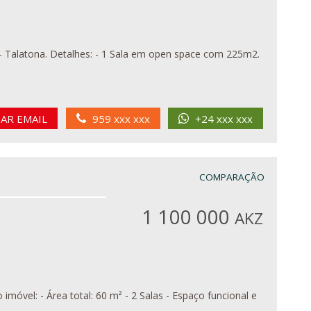
 space com 225m2.
IAR EMAIL
959 xxx xxx
+24 xxx xxx
COMPARAÇÃO
1 100 000
AKZ