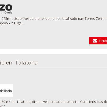
m², disponível para arrendamento, localizado nas Torres Zenith - Talatona. Detalhes: - 1 Sala em open
apoio - 2 Luga...
ENV
Escritório em Talatona
atona, disponível para arrendamento. Características do imóvel: - Área total: 60 m² - 2 Salas - Espaço funcional e
Preço: 1....