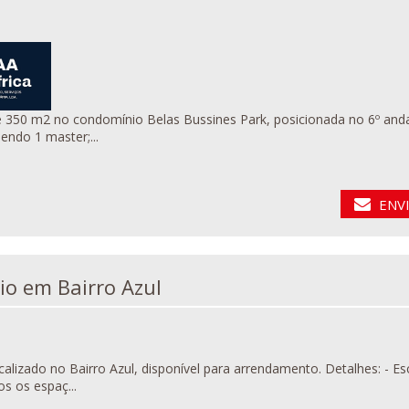
 350 m2 no condomínio Belas Bussines Park, posicionada no 6º andar do edifí
endo 1 master;...
ENV
Escritório em Bairro Azul
 Bairro Azul, disponível para arrendamento. Detalhes: - Escritório no 1.º andar - 4 Salas - Copa de apoio - Wc de
s os espaç...