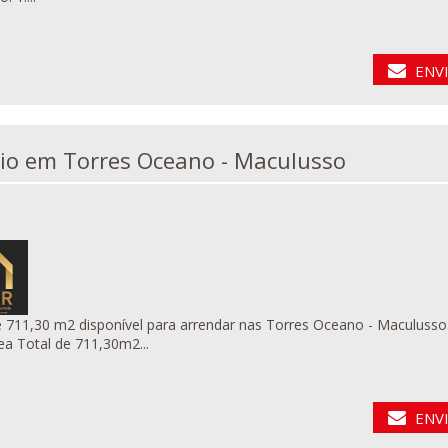
ENV
Escritório em Torres Oceano - Maculusso
30 m2 disponível para arrendar nas Torres Oceano - Maculusso. Características do imóvel: - Composto por quat
es - Área Total de 711,30m2...
ENV