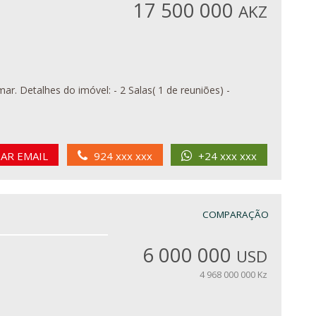
17 500 000
AKZ
iões) -
IAR EMAIL
924 xxx xxx
+24 xxx xxx
COMPARAÇÃO
6 000 000
USD
4 968 000 000 Kz