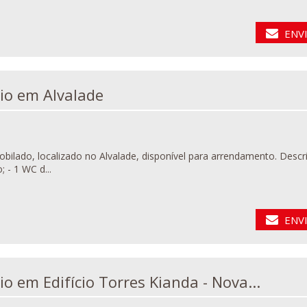
ENV
Escritório em Alvalade
ocalizado no Alvalade, disponível para arrendamento. Descrição do imóvel: - 2 Salas; - 1 Sala de reunião; - 1 Sala de
 - 1 WC d...
ENV
Escritório em Edifício Torres Kianda - Nova...