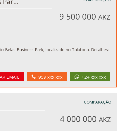
s Par...
9 500 000
AKZ
s Business Park, localizado no Talatona. Detalhes:
AR EMAIL
959 xxx xxx
+24 xxx xxx
COMPARAÇÃO
4 000 000
AKZ