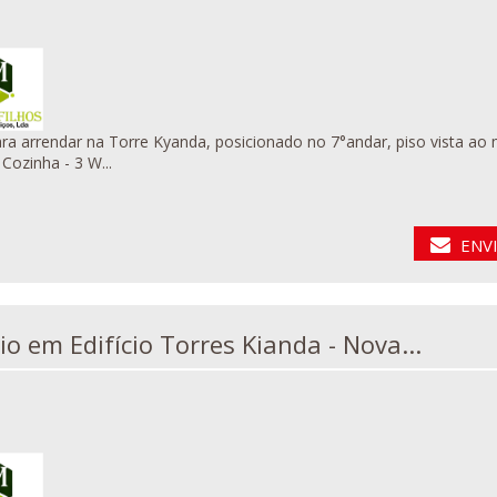
rendar na Torre Kyanda, posicionado no 7°andar, piso vista ao mar. Detalhes do imóvel: - 2 Salas( 1 de reun
Escritórios - Cozinha - 3 W...
ENV
Escritório em Edifício Torres Kianda - Nova...