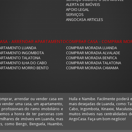
ALERTA DE IMÓVEIS
APOIO LEGAL
SERVIÇOS
ANGOCASA ARTICLES
ASA - ARRENDAR APARTAMENTO
COMPRAR CASA - COMPRAR MO
ARTAMENTO LUANDA
COMPRAR MORADIA LUANDA
ARTAMENTO INGOMBOTA
COMPRAR MORADIA ALVALADE
ARTAMENTO TALATONA
COMPRAR MORADIA BENFICA
ARTAMENTO ILHA DO CABO
COMPRAR MORADIA TALATONA
ARTAMENTO MORRO BENTO
COMPRAR MORADIA CAMAMA
comprar, arrendar ou vender casa em
 escritórios e lojas nas localizações
u vender uma casa, um apartamento,
 Camama, Coqueiros, Cruzeiro, Ilha do
 Temos a honra de ter parcerias com
 Comprar e arrendar em Angola é no
AngoCasa. Faça um bom negócio!
ias, como Bengo, Benguela, Huambo,