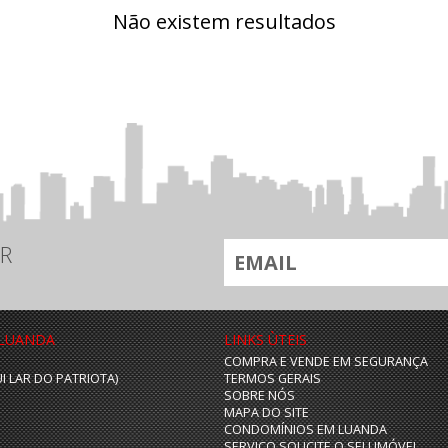
Não existem resultados
R
 LUANDA
LINKS ÙTEIS
COMPRA E VENDE EM SEGURANÇA
UI LAR DO PATRIOTA)
TERMOS GERAIS
SOBRE NÓS
MAPA DO SITE
CONDOMÍNIOS EM LUANDA
SERVIÇO SOLICITE O SEU IMÓVEL