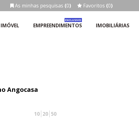
As minhas pesquisas
(
0
)
Favoritos
(
0
)
EXCLUSIVO
 IMÓVEL
EMPREENDIMENTOS
IMOBILIÁRIAS
 no Angocasa
10
20
50