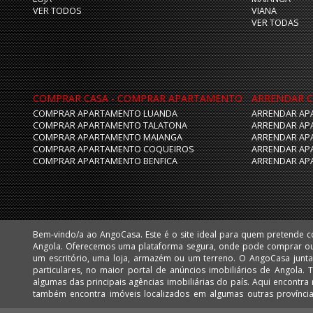
VER TODOS
VIANA
VER TODAS
COMPRAR CASA - COMPRAR APARTAMENTO
ARRENDAR C
COMPRAR APARTAMENTO LUANDA
ARRENDAR AP
COMPRAR APARTAMENTO TALATONA
ARRENDAR AP
COMPRAR APARTAMENTO MAIANGA
ARRENDAR AP
COMPRAR APARTAMENTO COQUEIROS
ARRENDAR AP
COMPRAR APARTAMENTO BENFICA
ARRENDAR AP
Bem-vindo/a ao AngoCasa. Este é o site ideal para quem pretende 
Huíla e Namibe. Facilmente poderá encontrar apartamentos, vivendas,
Angola. Oferecemos uma plataforma segura, onde pode comprar o
mais desejadas de Luanda, como: Talatona, Benfica, Lar do Patriota,
um escritório, uma loja, armazém ou um terreno. O AngoCasa junta profissionais do ramo imobiliário e
Cabo, Ingombota, Kinaxixi, Maculusso, Maianga, Morro Bento, Nova Vida, Viana e Vila Alice Assim como
particulares, no maior portal de anúncios imobiliários de Angola.
muitos imóveis nas centralidades de Luanda: Kilamba e Sequele.
algumas das principais agências imobiliárias do país. Aqui encontra milhares de imóveis em Luanda, mas
também encontra imóveis localizados em algumas outras provínc