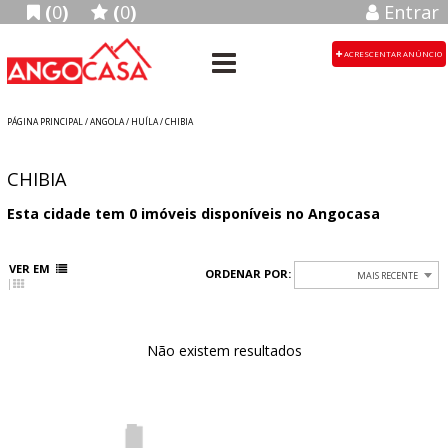
(
0
)
(
0
)
Entrar
ACRESCENTAR ANÚNCIO
PÁGINA PRINCIPAL
/
ANGOLA
/ HUÍLA / CHIBIA
CHIBIA
Esta cidade tem
0
imóveis disponíveis no Angocasa
VER EM
ORDENAR POR:
MAIS RECENTE
Não existem resultados