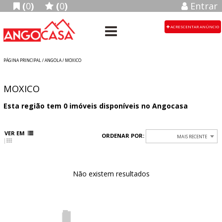
(
0
)
(
0
)
Entrar
ACRESCENTAR ANÚNCIO
PÁGINA PRINCIPAL
/
ANGOLA
/ MOXICO
MOXICO
Esta região tem
0
imóveis disponíveis no Angocasa
VER EM
ORDENAR POR:
MAIS RECENTE
Não existem resultados