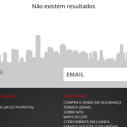
Não existem resultados
R
 LUANDA
LINKS ÙTEIS
COMPRA E VENDE EM SEGURANÇA
UI LAR DO PATRIOTA)
TERMOS GERAIS
SOBRE NÓS
MAPA DO SITE
CONDOMÍNIOS EM LUANDA
SERVIÇO SOLICITE O SEU IMÓVEL