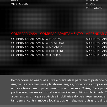
VER TODOS
VIANA
VER TODAS
COMPRAR CASA - COMPRAR APARTAMENTO
ARRENDAR C
COMPRAR APARTAMENTO LUANDA
ARRENDAR AP
COMPRAR APARTAMENTO TALATONA
ARRENDAR AP
COMPRAR APARTAMENTO MAIANGA
ARRENDAR AP
COMPRAR APARTAMENTO COQUEIROS
ARRENDAR AP
COMPRAR APARTAMENTO BENFICA
ARRENDAR AP
Bem-vindo/a ao AngoCasa. Este é o site ideal para quem pretende 
Huíla e Namibe. Facilmente poderá encontrar apartamentos, vivendas,
Angola. Oferecemos uma plataforma segura, onde pode comprar o
mais desejadas de Luanda, como: Talatona, Benfica, Lar do Patriota,
um escritório, uma loja, armazém ou um terreno. O AngoCasa junta profissionais do ramo imobiliário e
Cabo, Ingombota, Kinaxixi, Maculusso, Maianga, Morro Bento, Nova Vida, Viana e Vila Alice Assim como
particulares, no maior portal de anúncios imobiliários de Angola.
muitos imóveis nas centralidades de Luanda: Kilamba e Sequele.
algumas das principais agências imobiliárias do país. Aqui encontra milhares de imóveis em Luanda, mas
também encontra imóveis localizados em algumas outras provínc