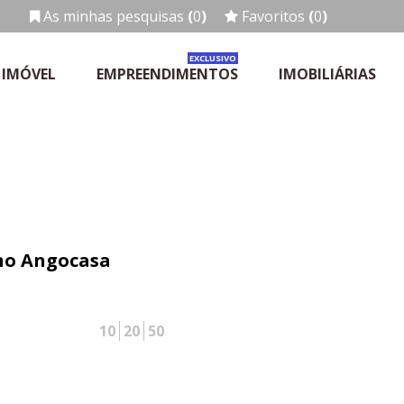
As minhas pesquisas
(
0
)
Favoritos
(
0
)
EXCLUSIVO
 IMÓVEL
EMPREENDIMENTOS
IMOBILIÁRIAS
 no Angocasa
10
20
50