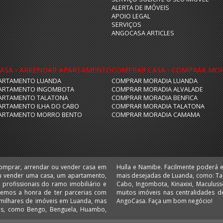
ALERTA DE IMÓVEIS
APOIO LEGAL
SERVIÇOS
ANGOCASA ARTICLES
ASA - ARRENDAR APARTAMENTO
COMPRAR CASA - COMPRAR MO
ARTAMENTO LUANDA
COMPRAR MORADIA LUANDA
ARTAMENTO INGOMBOTA
COMPRAR MORADIA ALVALADE
ARTAMENTO TALATONA
COMPRAR MORADIA BENFICA
ARTAMENTO ILHA DO CABO
COMPRAR MORADIA TALATONA
ARTAMENTO MORRO BENTO
COMPRAR MORADIA CAMAMA
comprar, arrendar ou vender casa em
 escritórios e lojas nas localizações
u vender uma casa, um apartamento,
 Camama, Coqueiros, Cruzeiro, Ilha do
 Temos a honra de ter parcerias com
 Comprar e arrendar em Angola é no
AngoCasa. Faça um bom negócio!
ias, como Bengo, Benguela, Huambo,