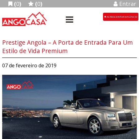
(
0
)
(
0
)
Entrar
ACRESCENTAR ANÚNCIO
Prestige Angola – A Porta de Entrada Para Um
Estilo de Vida Premium
07 de fevereiro de 2019