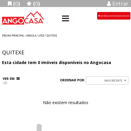
(
0
)
(
0
)
Entrar
ACRESCENTAR ANÚNCIO
PÁGINA PRINCIPAL
/
ANGOLA
/ UÍGE / QUITEXE
QUITEXE
Esta cidade tem
0
imóveis disponíveis no Angocasa
VER EM
ORDENAR POR:
MAIS RECENTE
Não existem resultados