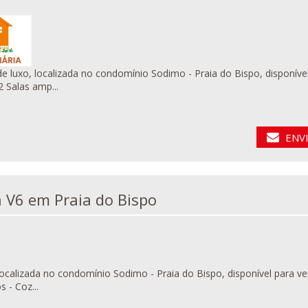
mo - Praia do Bispo, disponível para venda. Descrição do imóvel: - 4 Quartos suítes; - 2
2 Salas amp...
ENV
Vivenda V6 em Praia do Bispo
da no condomínio Sodimo - Praia do Bispo, disponível para venda. Composição: - 5 Suítes - Escritório - 2 Salas 
s - Coz...