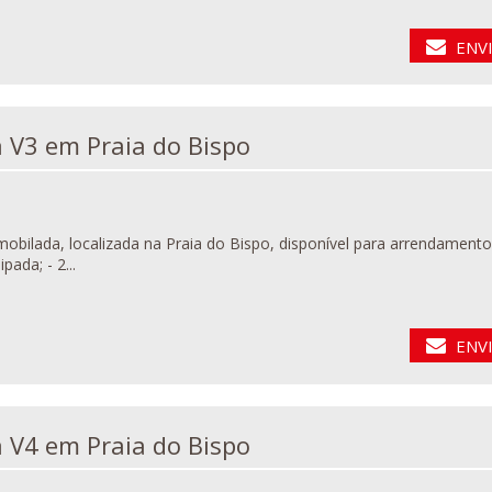
ENV
Vivenda V3 em Praia do Bispo
 localizada na Praia do Bispo, disponível para arrendamento. Detalhes do imóvel: - 3 Quartos (1 suíte); - Sala ampla;
pada; - 2...
ENV
Vivenda V4 em Praia do Bispo