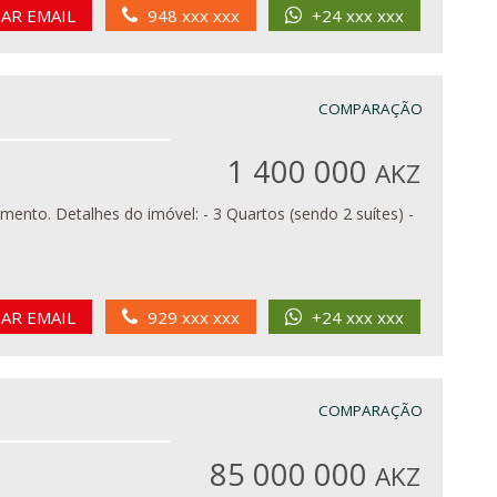
IAR EMAIL
948 xxx xxx
+24 xxx xxx
COMPARAÇÃO
1 400 000
AKZ
 2 suítes) -
IAR EMAIL
929 xxx xxx
+24 xxx xxx
COMPARAÇÃO
85 000 000
AKZ