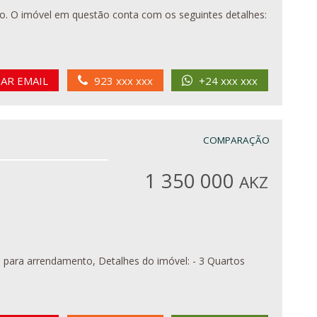
hes:
IAR EMAIL
923 xxx xxx
+24 xxx xxx
COMPARAÇÃO
1 350 000
AKZ
alhes do imóvel: - 3 Quartos