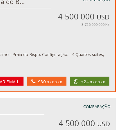
aia do B...
4 500 000
USD
3 726 000 000 Kz
nfiguração: - 4 Quartos suítes,
AR EMAIL
930 xxx xxx
+24 xxx xxx
COMPARAÇÃO
4 500 000
USD