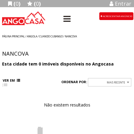
(
0
)
(
0
)
Entrar
ACRESCENTAR ANÚNCIO
PÁGINA PRINCIPAL
/
ANGOLA
/ CUANDO CUBANGO / NANCOVA
NANCOVA
Esta cidade tem
0
imóveis disponíveis no Angocasa
VER EM
ORDENAR POR:
MAIS RECENTE
Não existem resultados