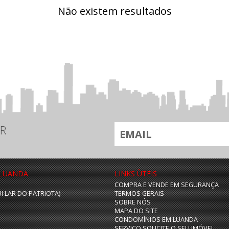
Não existem resultados
R
 LUANDA
LINKS ÙTEIS
COMPRA E VENDE EM SEGURANÇA
UI LAR DO PATRIOTA)
TERMOS GERAIS
SOBRE NÓS
MAPA DO SITE
CONDOMÍNIOS EM LUANDA
SERVIÇO SOLICITE O SEU IMÓVEL