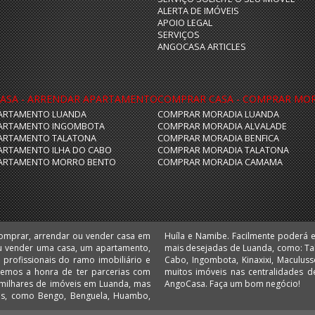
ALERTA DE IMÓVEIS
APOIO LEGAL
SERVIÇOS
ANGOCASA ARTICLES
ASA - ARRENDAR APARTAMENTO
COMPRAR CASA - COMPRAR MO
ARTAMENTO LUANDA
COMPRAR MORADIA LUANDA
ARTAMENTO INGOMBOTA
COMPRAR MORADIA ALVALADE
ARTAMENTO TALATONA
COMPRAR MORADIA BENFICA
ARTAMENTO ILHA DO CABO
COMPRAR MORADIA TALATONA
ARTAMENTO MORRO BENTO
COMPRAR MORADIA CAMAMA
comprar, arrendar ou vender casa em
 escritórios e lojas nas localizações
u vender uma casa, um apartamento,
 Camama, Coqueiros, Cruzeiro, Ilha do
 Temos a honra de ter parcerias com
 Comprar e arrendar em Angola é no
AngoCasa. Faça um bom negócio!
ias, como Bengo, Benguela, Huambo,