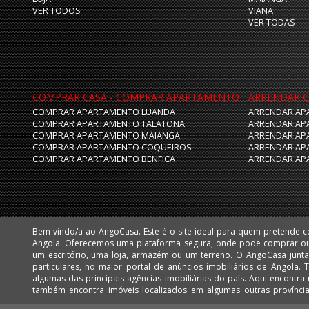
VER TODOS
VIANA
VER TODAS
COMPRAR CASA - COMPRAR APARTAMENTO
ARRENDAR C
COMPRAR APARTAMENTO LUANDA
ARRENDAR AP
COMPRAR APARTAMENTO TALATONA
ARRENDAR AP
COMPRAR APARTAMENTO MAIANGA
ARRENDAR AP
COMPRAR APARTAMENTO COQUEIROS
ARRENDAR AP
COMPRAR APARTAMENTO BENFICA
ARRENDAR AP
Bem-vindo/a ao AngoCasa. Este é o site ideal para quem pretende 
Huíla e Namibe. Facilmente poderá encontrar apartamentos, vivendas,
Angola. Oferecemos uma plataforma segura, onde pode comprar o
mais desejadas de Luanda, como: Talatona, Benfica, Lar do Patriota,
um escritório, uma loja, armazém ou um terreno. O AngoCasa junta profissionais do ramo imobiliário e
Cabo, Ingombota, Kinaxixi, Maculusso, Maianga, Morro Bento, Nova Vida, Viana e Vila Alice Assim como
particulares, no maior portal de anúncios imobiliários de Angola.
muitos imóveis nas centralidades de Luanda: Kilamba e Sequele.
algumas das principais agências imobiliárias do país. Aqui encontra milhares de imóveis em Luanda, mas
também encontra imóveis localizados em algumas outras provínc