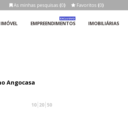
As minhas pesquisas
(
0
)
Favoritos
(
0
)
EXCLUSIVO
 IMÓVEL
EMPREENDIMENTOS
IMOBILIÁRIAS
 no Angocasa
10
20
50