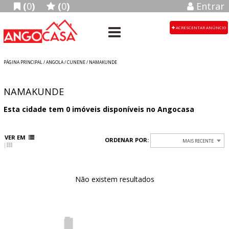
(
0
)
(
0
)
Entrar
ACRESCENTAR ANÚNCIO
PÁGINA PRINCIPAL
/
ANGOLA
/ CUNENE / NAMAKUNDE
NAMAKUNDE
Esta cidade tem
0
imóveis disponíveis no Angocasa
VER EM
ORDENAR POR:
MAIS RECENTE
Não existem resultados