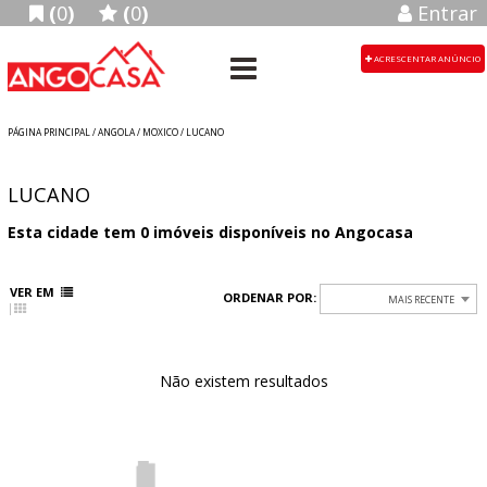
(
0
)
(
0
)
Entrar
ACRESCENTAR ANÚNCIO
PÁGINA PRINCIPAL
/
ANGOLA
/ MOXICO / LUCANO
LUCANO
Esta cidade tem
0
imóveis disponíveis no Angocasa
VER EM
ORDENAR POR:
MAIS RECENTE
Não existem resultados