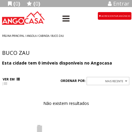
(
0
)
(
0
)
Entrar
ACRESCENTAR ANÚNCIO
PÁGINA PRINCIPAL
/
ANGOLA
/ CABINDA / BUCO ZAU
BUCO ZAU
Esta cidade tem
0
imóveis disponíveis no Angocasa
VER EM
ORDENAR POR:
MAIS RECENTE
Não existem resultados