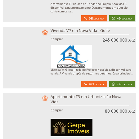
Apartamento T3 situado no 3 andar no Projeto Nova Vida 2,
disponível para arrendamento. O apartamento em questão
conta com os se...
938 xxx xxx
+24 xxx xxx
Vivenda V7 em Nova Vida - Golfe
Comprar
245 000 000
AKZ
Vivenda V4+3 localizada no Projecto Nova Vida, disponível para
venda. A Vivenda dispõe de seguintes detalhes: Casa principal...
923 xxx xxx
+24 xxx xxx
Apartamento T3 em Urbanização Nova
Vida
Comprar
80 000 000
AKZ