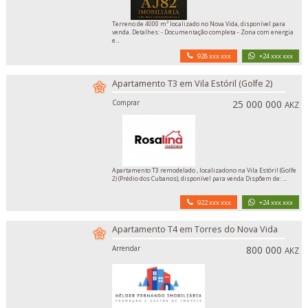
Terreno de 4000 m² localizado no Nova Vida, disponível para
venda. Detalhes: - Documentação completa - Zona com energia
e...
928 xxx xxx
+24 xxx xxx
Apartamento T3 em Vila Estóril (Golfe 2)
Comprar
25 000 000
AKZ
Apartamento T3 remodelado , localizadono na Vila Estóril (Golfe
2) (Prédio dos Cubanos), disponível para venda Dispõem de: ...
922 xxx xxx
+24 xxx xxx
Apartamento T4 em Torres do Nova Vida
Arrendar
800 000
AKZ