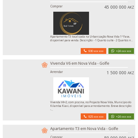
Comprar
45 000 000
AKZ
Apartamento T3 localizada na Urbanização Nova Vida 1ª Fase,
disponível para venda. Descrição: - 1 Quarto suíte - 2 Quartos n...
930 xxx xxx
+24 xxx xxx
Vivenda V6 em Nova Vida - Golfe
Arrendar
1 500 000
AKZ
Vivenda V4+2, com piscina, no Projecto Nova Vida, Município do
Kilamba Kiaxi, disponível para arrendamento. Breve descrição:
-...
925 xxx xxx
+24 xxx xxx
Apartamento T3 em Nova Vida - Golfe
Comprar
80 000 000