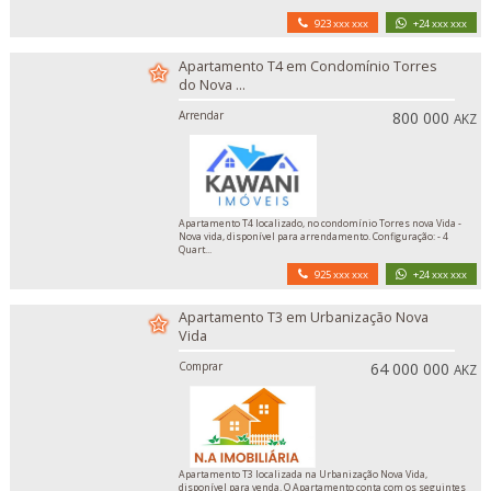
923 xxx xxx
+24 xxx xxx
Apartamento T4 em Condomínio Torres
do Nova ...
Arrendar
800 000
AKZ
Apartamento T4 localizado, no condomínio Torres nova Vida -
Nova vida, disponível para arrendamento. Configuração: - 4
Quart...
925 xxx xxx
+24 xxx xxx
Apartamento T3 em Urbanização Nova
Vida
Comprar
64 000 000
AKZ
Apartamento T3 localizada na Urbanização Nova Vida,
disponível para venda. O Apartamento conta com os seguintes