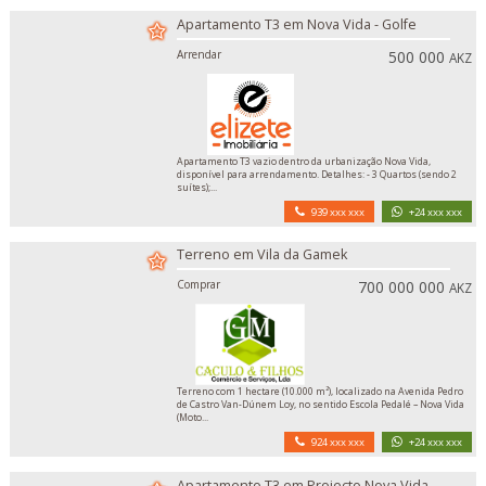
Apartamento T3 em Nova Vida - Golfe
Arrendar
500 000
AKZ
Apartamento T3 vazio dentro da urbanização Nova Vida,
disponível para arrendamento. Detalhes: - 3 Quartos (sendo 2
suítes);...
939 xxx xxx
+24 xxx xxx
Terreno em Vila da Gamek
Comprar
700 000 000
AKZ
Terreno com 1 hectare (10.000 m²), localizado na Avenida Pedro
de Castro Van-Dúnem Loy, no sentido Escola Pedalé – Nova Vida
(Moto...
924 xxx xxx
+24 xxx xxx
Apartamento T3 em Projecto Nova Vida