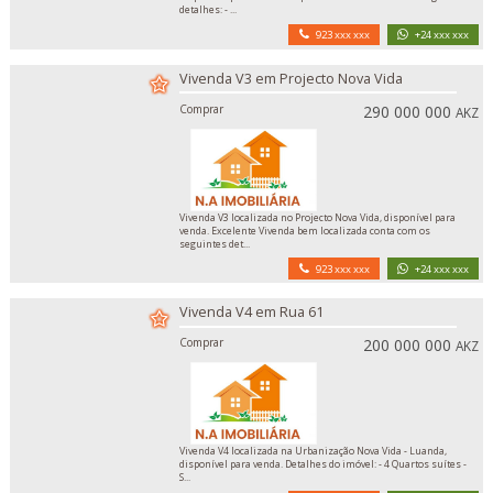
detalhes: - ...
923 xxx xxx
+24 xxx xxx
Vivenda V3 em Projecto Nova Vida
Comprar
290 000 000
AKZ
Vivenda V3 localizada no Projecto Nova Vida, disponível para
venda. Excelente Vivenda bem localizada conta com os
seguintes det...
923 xxx xxx
+24 xxx xxx
Vivenda V4 em Rua 61
Comprar
200 000 000
AKZ
Vivenda V4 localizada na Urbanização Nova Vida - Luanda,
disponível para venda. Detalhes do imóvel: - 4 Quartos suítes -
S...