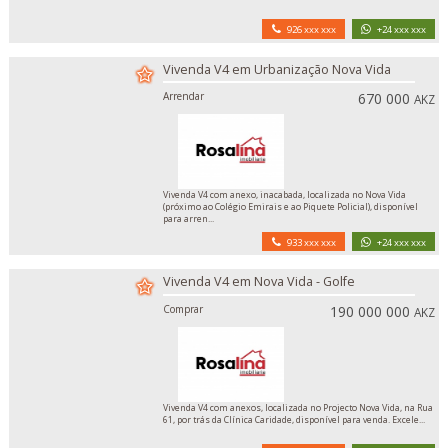
926 xxx xxx
+24 xxx xxx
Vivenda V4 em Urbanização Nova Vida
Arrendar
670 000
AKZ
Vivenda V4 com anexo, inacabada, localizada no Nova Vida
(próximo ao Colégio Emirais e ao Piquete Policial), disponível
para arren...
933 xxx xxx
+24 xxx xxx
Vivenda V4 em Nova Vida - Golfe
Comprar
190 000 000
AKZ
Vivenda V4 com anexos, localizada no Projecto Nova Vida, na Rua
61, por trás da Clínica Caridade, disponível para venda. Excele...