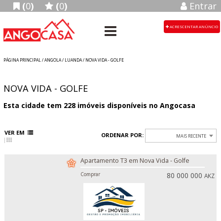
(
0
)
(
0
)
Entrar
ACRESCENTAR ANÚNCIO
PÁGINA PRINCIPAL
/
ANGOLA
/ LUANDA / NOVA VIDA - GOLFE
NOVA VIDA - GOLFE
Esta cidade tem
228
imóveis disponíveis no Angocasa
VER EM
ORDENAR POR:
MAIS RECENTE
Apartamento T3 em Nova Vida - Golfe
Comprar
80 000 000
AKZ