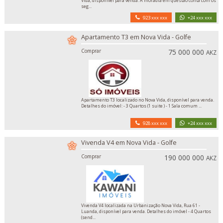
Vida, disponível para venda. A moradia em questão conta com os
seg...
923 xxx xxx
+24 xxx xxx
Apartamento T3 em Nova Vida - Golfe
Comprar
75 000 000
AKZ
Apartamento T3 localizado no Nova Vida, disponível para venda.
Detalhes do imóvel: - 3 Quartos (1 suite ) - 1 Sala comum ...
928 xxx xxx
+24 xxx xxx
Vivenda V4 em Nova Vida - Golfe
Comprar
190 000 000
AKZ
Vivenda V4 localizada na Urbanização Nova Vida, Rua 61 -
Luanda, disponível para venda. Detalhes do imóvel - 4 Quartos
(send...