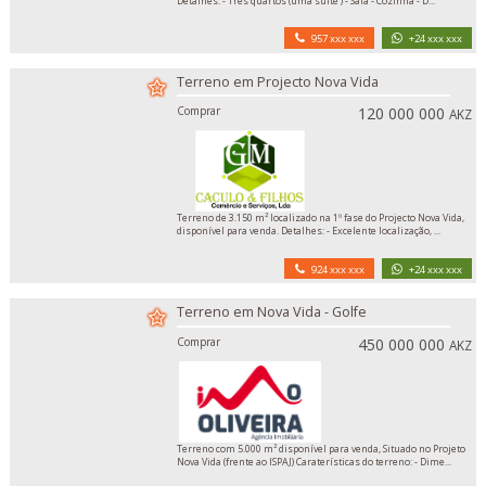
Detalhes: - Três quartos (uma suíte ) - Sala - Cozinha - D...
957 xxx xxx
+24 xxx xxx
Terreno em Projecto Nova Vida
Comprar
120 000 000
AKZ
Terreno de 3.150 m² localizado na 1º fase do Projecto Nova Vida,
disponível para venda. Detalhes: - Excelente localização, ...
924 xxx xxx
+24 xxx xxx
Terreno em Nova Vida - Golfe
Comprar
450 000 000
AKZ
Terreno com 5.000 m² disponível para venda, Situado no Projeto
Nova Vida (frente ao ISPAJ) Caraterísticas do terreno: - Dime...