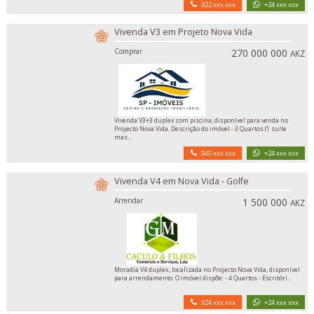
922 xxx xxx
+24 xxx xxx
Vivenda V3 em Projeto Nova Vida
Comprar
270 000 000
AKZ
Vivenda V3+3 duplex com piscina, disponível para venda no
Projecto Nova Vida. Descrição do imóvel - 3 Quartos (1 suíte
mas...
940 xxx xxx
+24 xxx xxx
Vivenda V4 em Nova Vida - Golfe
Arrendar
1 500 000
AKZ
Moradia V4 duplex, localizada no Projecto Nova Vida, disponível
para arrendamento. O imóvel dispõe: - 4 Quartos - Escritóri...
924 xxx xxx
+24 xxx xxx