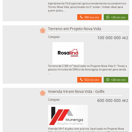
Apartamento T4 disponível para arrendamento no condomínio
Torres Nova Vida, posicionado no 3.º andar. Imóvel ideal para
quem procu...
950 xxx xxx
+24 xxx xxx
Terreno em Projeto Nova Vida
Comprar
100 000 000
AKZ
Terreno de 3.500 m² localizado no Projecto Nova Vida (1.ª Fase), a
poucos minutos do ISPAJ e da Sonangalp, disponível para venda.
...
922 xxx xxx
+24 xxx xxx
Vivenda V4 em Nova Vida - Golfe
Comprar
600 000 000
AKZ
Vivenda V4+1 duplex com piscina, localizada no Projecto Nova