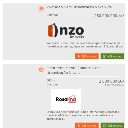
Vivenda V6 em Urbanização Nova Vida
Comprar
280 000 000
AKZ
Vivenda V6+2 localizado no Nova Vida, disponível para compra. O
imóvel conta com seguintes compartimentos: - 6 Quartos (2 su...
959 xxx xxx
+24 xxx xxx
Empreendimento Comercial em
Urbanização Nova...
400 m²
2 000 000
EUR
Comprar
1 804 000 000 Kz
Complexo de escritórios de Padrão Internacional, equipados,
com dois edifícios integrados para a máxima eficiência
operacional, l...
933 xxx xxx
+24 xxx xxx