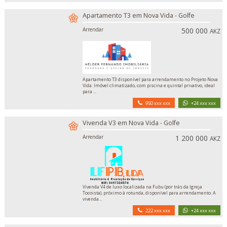
Apartamento T3 em Nova Vida - Golfe
Arrendar
500 000
AKZ
Apartamento T3 disponível para arrendamento no Projeto Nova
Vida. Imóvel climatizado, com piscina e quintal privativo, ideal
para ...
950 xxx xxx
+24 xxx xxx
Vivenda V3 em Nova Vida - Golfe
Arrendar
1 200 000
AKZ
Vivenda V4 de luxo localizada na Fubu (por trás da Igreja
Tocoista), próximo à rotunda, disponível para arrendamento. A
vivenda...
222 xxx xxx
+24 xxx xxx