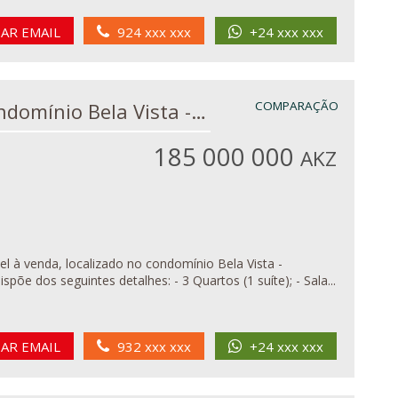
IAR EMAIL
924 xxx xxx
+24 xxx xxx
V3 em Condomínio Bela Vista - Lubang...
COMPARAÇÃO
185 000 000
AKZ
el à venda, localizado no condomínio Bela Vista -
Lubango A mesma vivenda, dispõe dos seguintes detalhes: - 3 Quartos (1 suíte); - Sala...
IAR EMAIL
932 xxx xxx
+24 xxx xxx