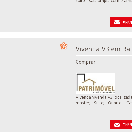
suíte - Sala ampla com 2
ENV
Vivenda 
Comprar
À venda vivenda V3 localizada no Bair
master; - Suite; - Quarto; - C
ENV