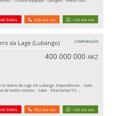
 ambientes - Cozinha equipada - Garagem - Anexo com...
IAR EMAIL
928 xxx xxx
+24 xxx xxx
V3 em Bairro da Lage (Lubango)
COMPARAÇÃO
400 000 000
AKZ
ro da Lage em Lubango. Dependências: - Suite
asa de banho comum; - Salas - Estar/Jantar/TV; ...
IAR EMAIL
932 xxx xxx
+24 xxx xxx