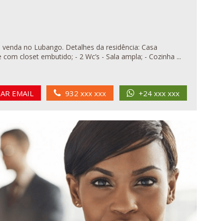
o. Detalhes da residência: Casa
 - 1 Suíte com closet embutido; - 2 Wc’s - Sala ampla; - Cozinha ...
IAR EMAIL
932 xxx xxx
+24 xxx xxx