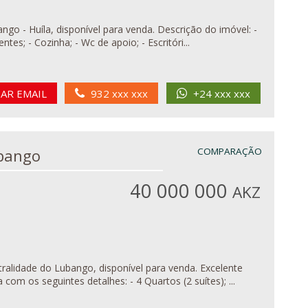
a, disponível para venda. Descrição do imóvel: -
tes; - Cozinha; - Wc de apoio; - Escritóri...
IAR EMAIL
932 xxx xxx
+24 xxx xxx
em Lubango
COMPARAÇÃO
40 000 000
AKZ
idade do Lubango, disponível para venda. Excelente
vivenda, bem localizada conta com os seguintes detalhes: - 4 Quartos (2 suítes); ...