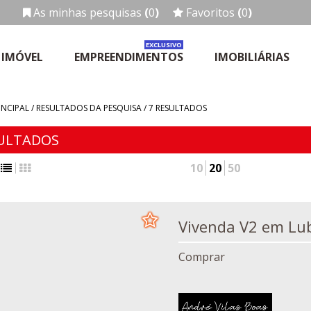
As minhas pesquisas
(
0
)
Favoritos
(
0
)
EXCLUSIVO
 IMÓVEL
EMPREENDIMENTOS
IMOBILIÁRIAS
INCIPAL / RESULTADOS DA PESQUISA /
7
RESULTADOS
ULTADOS
10
20
50
Vivenda V2
Comprar