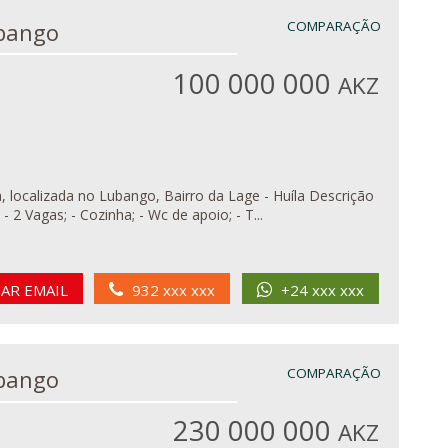
em Lubango
COMPARAÇÃO
100 000 000
AKZ
ocalizada no Lubango, Bairro da Lage - Huíla Descrição
 - Sala; - 2 Vagas; - Cozinha; - Wc de apoio; - T...
IAR EMAIL
932 xxx xxx
+24 xxx xxx
em Lubango
COMPARAÇÃO
230 000 000
AKZ