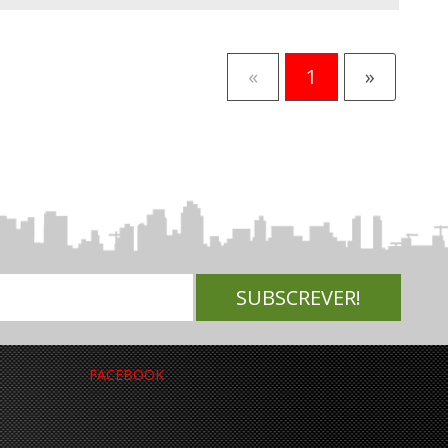
«
1
»
FACEBOOK