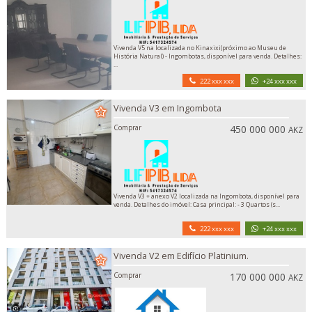
Vivenda V5 na localizada no Kinaxixi(próximo ao Museu de
História Natural) - Ingombotas, disponível para venda. Detalhes:
...
222 xxx xxx
+24 xxx xxx
Vivenda V3 em Ingombota
Comprar
450 000 000
AKZ
Vivenda V3 + anexo V2 localizada na Ingombota, disponível para
venda. Detalhes do imóvel: Casa principal: - 3 Quartos (s...
222 xxx xxx
+24 xxx xxx
Vivenda V2 em Edifício Platinium.
Comprar
170 000 000
AKZ