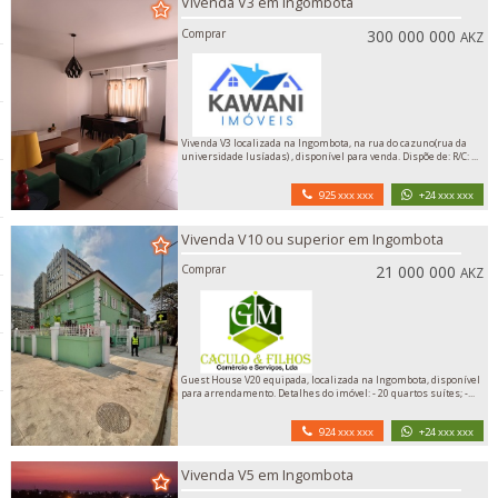
Vivenda V3 em Ingombota
Comprar
300 000 000
AKZ
Vivenda V3 localizada na Ingombota, na rua do cazuno(rua da
universidade lusíadas) , disponível para venda. Dispõe de: R/C: ...
925 xxx xxx
+24 xxx xxx
Vivenda V10 ou superior em Ingombota
Comprar
21 000 000
AKZ
Guest House V20 equipada, localizada na Ingombota, disponível
para arrendamento. Detalhes do imóvel: - 20 quartos suítes; -...
924 xxx xxx
+24 xxx xxx
Vivenda V5 em Ingombota