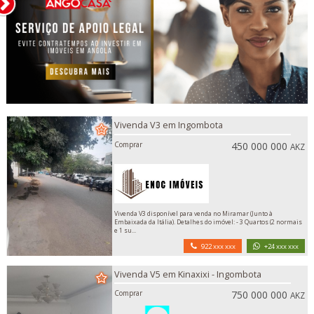
Vivenda V3 em Ingombota
Comprar
450 000 000
AKZ
Vivenda V3 disponível para venda no Miramar (Junto à
Embaixada da Itália). Detalhes do imóvel: - 3 Quartos (2 normais
e 1 su...
922 xxx xxx
+24 xxx xxx
Vivenda V5 em Kinaxixi - Ingombota
Comprar
750 000 000
AKZ