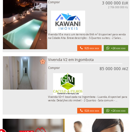
Comprar
3 000 000
EUR
2 706 000 000 Kz
Vivenda V5 e mais um terreno de 844 m² disponível para venda
na Cidade Alta. Breve descrição: - 5 Quartos suítes; - 2 Salas...
925 xxx xxx
+24 xxx xxx
Vivenda V2 em Ingombota
Comprar
85 000 000
AKZ
Vivenda V2+1 localizada na Ingombota - Luanda, disponível para
venda. Detaljhes do imóvel: - 2 Quartos - Sala comum - ...
924 xxx xxx
+24 xxx xxx