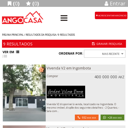
(
0
)
(
0
)
Entrar
ACRESCENTAR ANÚNCIO
PÁGINA PRINCIPAL / RESULTADOS DA PESQUISA /
9
RESULTADOS
9
RESULTADOS
VER EM
ORDENAR POR:
MAIS RECENTE
Vivenda V2 em Ingombota
Comprar
400 000 000
AKZ
Vivenda V2 disponível à venda, localizado na Ingombota. O
mesmo imóvel, dispõe dos seguintes detalhes: - 2 Quartos; -
Sala com...
932 xxx xxx
+24 xxx xxx