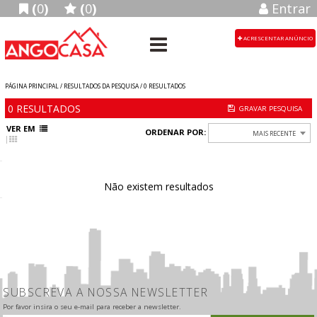
(
0
)
(
0
)
Entrar
ACRESCENTAR ANÚNCIO
PÁGINA PRINCIPAL / RESULTADOS DA PESQUISA /
0
RESULTADOS
0
RESULTADOS
VER EM
ORDENAR POR:
MAIS RECENTE
Não existem resultados
SUBSCREVA A NOSSA NEWSLETTER
Por favor insira o seu e-mail para receber a newsletter.