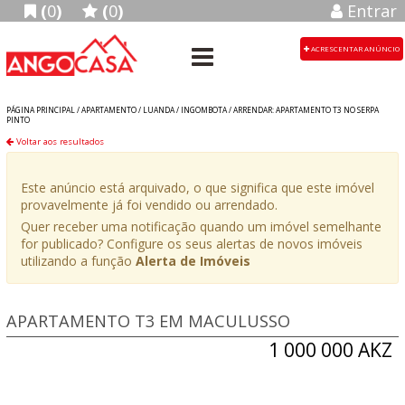
(
0
)
(
0
)
Entrar
ACRESCENTAR ANÚNCIO
PÁGINA PRINCIPAL /
APARTAMENTO
/
LUANDA
/
INGOMBOTA
/
ARRENDAR: APARTAMENTO T3 NO SERPA
PINTO
Voltar aos resultados
Este anúncio está arquivado, o que significa que este imóvel
provavelmente já foi vendido ou arrendado.
Quer receber uma notificação quando um imóvel semelhante
for publicado? Configure os seus alertas de novos imóveis
utilizando a função
Alerta de Imóveis
APARTAMENTO T3 EM MACULUSSO
1 000 000 AKZ