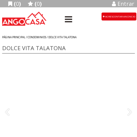
(
0
)
(
0
)
Entrar
ACRESCENTAR ANÚNCIO
PÁGINA PRINCIPAL /
CONDOMINIOS
/ DOLCE VITA TALATONA
DOLCE VITA TALATONA