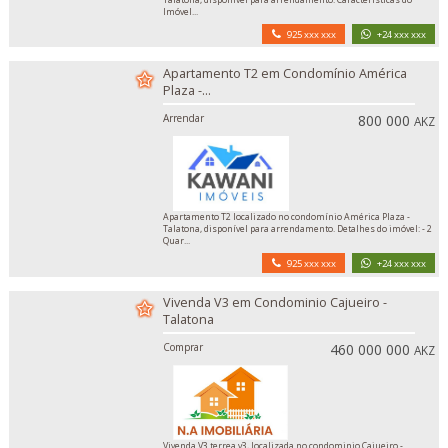
Imóvel...
925 xxx xxx
+24 xxx xxx
Apartamento T2 em Condomínio América
Plaza -...
Arrendar
800 000
AKZ
Apartamento T2 localizado no condomínio América Plaza -
Talatona, disponível para arrendamento. Detalhes do imóvel: - 2
Quar...
925 xxx xxx
+24 xxx xxx
Vivenda V3 em Condominio Cajueiro -
Talatona
Comprar
460 000 000
AKZ
Vivenda V3 terrea v3, localizada no condominio Cajueiro -