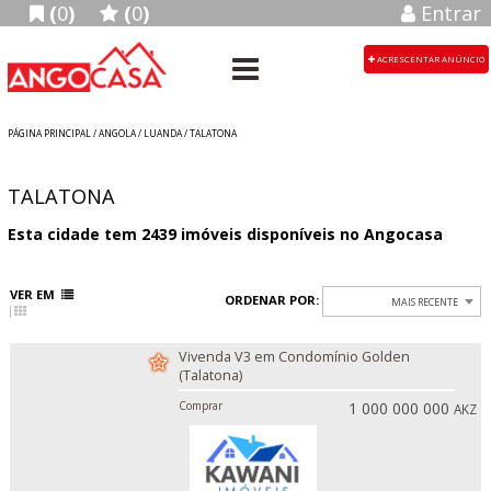
(
0
)
(
0
)
Entrar
ACRESCENTAR ANÚNCIO
PÁGINA PRINCIPAL
/
ANGOLA
/ LUANDA / TALATONA
TALATONA
Esta cidade tem
2439
imóveis disponíveis no Angocasa
VER EM
ORDENAR POR:
MAIS RECENTE
Vivenda V3 em Condomínio Golden
(Talatona)
Comprar
1 000 000 000
AKZ