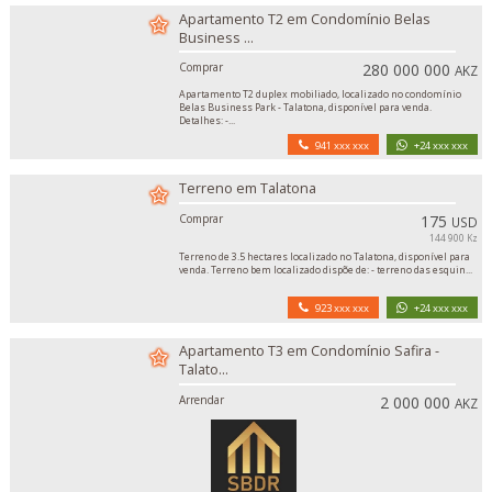
Apartamento T2 em Condomínio Belas
Business ...
Comprar
280 000 000
AKZ
Apartamento T2 duplex mobiliado, localizado no condomínio
Belas Business Park - Talatona, disponível para venda.
Detalhes: -...
941 xxx xxx
+24 xxx xxx
Terreno em Talatona
Comprar
175
USD
144 900 Kz
Terreno de 3.5 hectares localizado no Talatona, disponível para
venda. Terreno bem localizado dispõe de: - terreno das esquin...
923 xxx xxx
+24 xxx xxx
Apartamento T3 em Condomínio Safira -
Talato...
Arrendar
2 000 000
AKZ