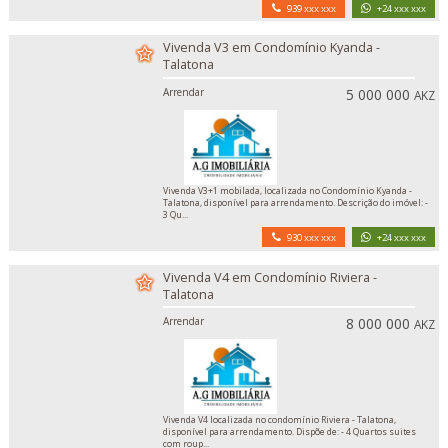
939 xxx xxx
+24 xxx xxx
Vivenda V3 em Condomínio Kyanda -
Talatona
Arrendar
5 000 000
AKZ
Vivenda V3+1 mobilada, localizada no Condomínio Kyanda -
Talatona, disponível para arrendamento. Descrição do imóvel: -
3 Qu...
930 xxx xxx
+24 xxx xxx
Vivenda V4 em Condomínio Riviera -
Talatona
Arrendar
8 000 000
AKZ
Vivenda V4 localizada no condomínio Riviera - Talatona,
disponível para arrendamento. Dispõe de: - 4 Quartos suites
com roup...