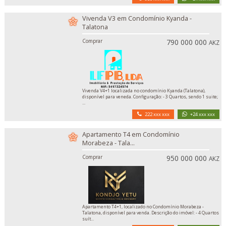
Vivenda V3 em Condomínio Kyanda -
Talatona
Comprar
790 000 000
AKZ
Vivenda V4+1 localizada no condomínio Kyanda (Talatona),
disponível para veneda. Configuração: - 3 Quartos, sendo 1 suite;
...
222 xxx xxx
+24 xxx xxx
Apartamento T4 em Condomínio
Morabeza - Tala...
Comprar
950 000 000
AKZ
Apartamento T4+1, localizado no Condomínio Morabeza -
Talatona, disponível para venda. Descrição do imóvel: - 4 Quartos
suít...