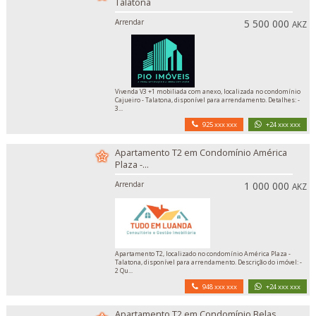
Talatona
Arrendar
5 500 000
AKZ
Vivenda V3 +1 mobiliada com anexo, localizada no condomínio
Cajueiro - Talatona, disponível para arrendamento. Detalhes: -
3...
925 xxx xxx
+24 xxx xxx
Apartamento T2 em Condomínio América
Plaza -...
Arrendar
1 000 000
AKZ
Apartamento T2, localizado no condomínio América Plaza -
Talatona, disponível para arrendamento. Descrição do imóvel: -
2 Qu...
948 xxx xxx
+24 xxx xxx
Apartamento T2 em Condomínio Belas