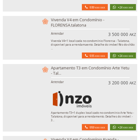
939 xxx xxx
+24 xxx xxx
Vivenda V4 em Condomínio -
FLORENSA.talatona
Arrendar
3 500 000
AKZ
Vivenda V4+1 localizada no condomínio Florensa - Talatona,
disponível para arrendamaento. Detalhe do imóvel Rés-do-chão:
...
935 xxx xxx
+24 xxx xxx
Apartamento T3 em Condomínio Arte Yetu
- Tal...
Arrendar
3 200 000
AKZ
Apartamento T3+1 duplex localizado no condomínio Arte Yetu -
Talatona, disponível para arrendamento. Detalhes do imóvel: -
3...
959 xxx xxx
+24 xxx xxx
Vivenda V4 em Condomínio Kyanda -