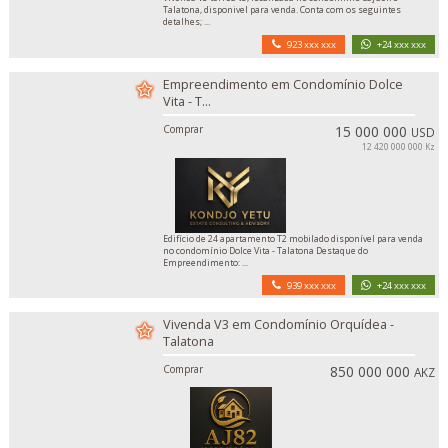
Talatona, disponivel para venda. Conta com os seguintes
detalhes; ...
923 xxx xxx
+24 xxx xxx
Empreendimento em Condomínio Dolce
Vita - T...
Comprar
15 000 000
USD
12 420 000 000 Kz
Edifício de 24 apartamento T2 mobilado disponível para venda
no condomínio Dolce Vita - Talatona Destaque do
Empreendimento: ...
939 xxx xxx
+24 xxx xxx
Vivenda V3 em Condomínio Orquídea -
Talatona
Comprar
850 000 000
AKZ