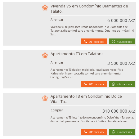
Vivenda V5 em Condomínio Diamantes de
Talato...
Arrendar
6 000 000
AKZ
Vivenda V6 triplex, localizada no condomínio Diamantes de
Talatona, disponível para arrendamento. Detalhes do imóvel: - 6
Su...
941 xxx xxx
+24 xxx xxx
Apartamento T3 em Talatona
Arrendar
3 500 000
AKZ
Apartamento T3 duplex mobilado, localizado no edifício
Kaluanda- Ingombota, disponível para arrendamento.
Configurações: - 3...
941 xxx xxx
+24 xxx xxx
Apartamento T3 em Condomínio Dolce
Vita - Ta...
Comprar
310 000 000
AKZ
Apartamento T3 localizado no condomínio Dolce Vita - Talatona,
disponível para venda. Dispõe de: - 2 Suítes climatizadas e c...
941 xxx xxx
+24 xxx xxx