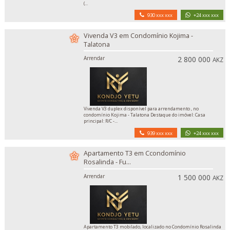
(...
930 xxx xxx
+24 xxx xxx
Vivenda V3 em Condomínio Kojima -
Talatona
Arrendar
2 800 000
AKZ
Vivenda V3 duplex disponível para arrendamento , no
condomínio Kojima - Talatona Destaque do imóvel: Casa
principal: R/C -...
939 xxx xxx
+24 xxx xxx
Apartamento T3 em Ccondomínio
Rosalinda - Fu...
Arrendar
1 500 000
AKZ
Apartamento T3 mobilado, localizado no Condomínio Rosalinda