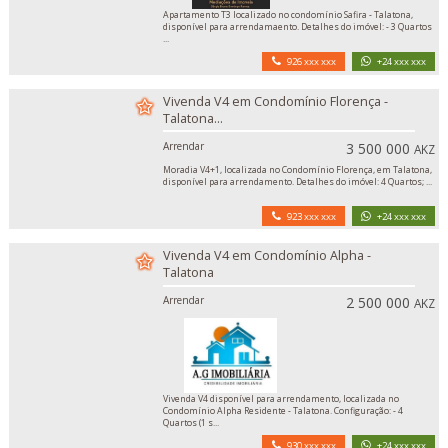
Apartamento T3 localizado no condomínio Safira - Talatona,
disponível para arrendamaento. Detalhes do imóvel: - 3 Quartos
...
926 xxx xxx
+24 xxx xxx
Vivenda V4 em Condomínio Florença -
Talatona...
Arrendar
3 500 000
AKZ
Moradia V4+1, localizada no Condomínio Florença, em Talatona,
disponível para arrendamento. Detalhes do imóvel: 4 Quartos; ...
923 xxx xxx
+24 xxx xxx
Vivenda V4 em Condomínio Alpha -
Talatona
Arrendar
2 500 000
AKZ
Vivenda V4 disponível para arrendamento, localizada no
Condomínio Alpha Residente - Talatona. Configuração: - 4
Quartos (1 s...
930 xxx xxx
+24 xxx xxx