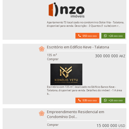
Apartamento T3 localizado no condomínio Dolce Vita - Talatona,
disponível para venda. Descrição: - 3 Quartos (1 suíte) com r...
959 xxx xxx
+24 xxx xxx
Escritório em Edifício Keve - Talatona
135 m²
300 000 000
AKZ
Comprar
Escritório com 135 m², localizado no Edifício Banco Keve -
Talatona, disponível para venda. Detalhes do imóvel: - 1 A área
b...
939 xxx xxx
+24 xxx xxx
Empreendimento Residencial em
Condomínio Dol...
Comprar
15 000 000
USD