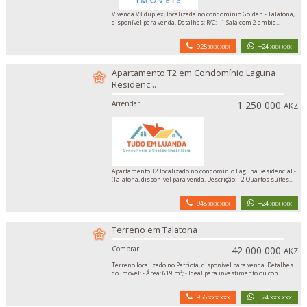
Vivenda V3 duplex, localizada no condomínio Golden - Talatona,
disponível para venda. Detalhes: R/C: - 1 Sala com 2 ambie...
925 xxx xxx
+24 xxx xxx
Apartamento T2 em Condomínio Laguna
Residenc...
Arrendar
1 250 000
AKZ
Apartamento T2 localizado no condomínio Laguna Residencial -
(Talatona, disponível para venda. Descrição: - 2 Quartos suítes...
948 xxx xxx
+24 xxx xxx
Terreno em Talatona
Comprar
42 000 000
AKZ
Terreno localizado no Patriota, disponível para venda. Detalhes
do imóvel: - Área: 619 m²; - Ideal para investimento ou con...
956 xxx xxx
+24 xxx xxx