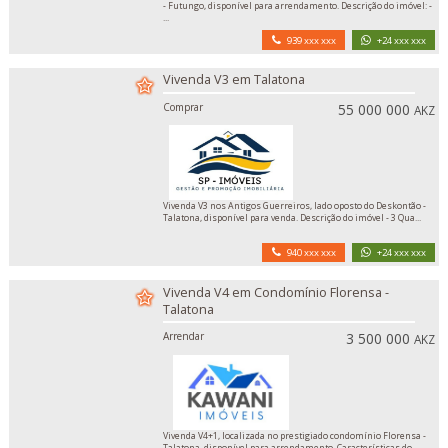
- Futungo, disponível para arrendamento. Descrição do imóvel: -
...
939 xxx xxx
+24 xxx xxx
Vivenda V3 em Talatona
Comprar
55 000 000
AKZ
Vivenda V3 nos Antigos Guerreiros, lado oposto do Deskontão -
Talatona, disponível para venda. Descrição do imóvel - 3 Qua...
940 xxx xxx
+24 xxx xxx
Vivenda V4 em Condomínio Florensa -
Talatona
Arrendar
3 500 000
AKZ
Vivenda V4+1, localizada no prestigiado condomínio Florensa -
Talatona, disponível para arrendamento. Características do