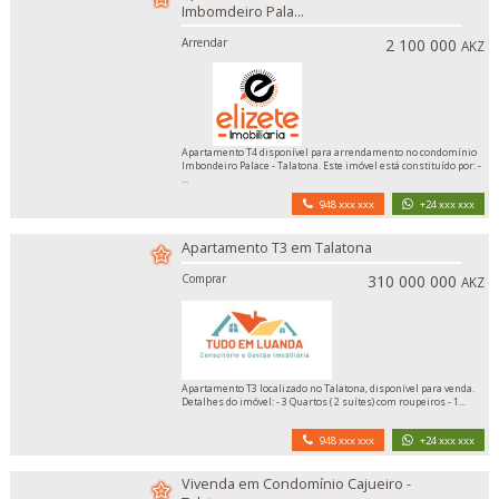
Imbomdeiro Pala...
Arrendar
2 100 000
AKZ
Apartamento T4 disponível para arrendamento no condomínio
Imbondeiro Palace - Talatona. Este imóvel está constituído por: -
...
948 xxx xxx
+24 xxx xxx
Apartamento T3 em Talatona
Comprar
310 000 000
AKZ
Apartamento T3 localizado no Talatona, disponível para venda.
Detalhes do imóvel: - 3 Quartos ( 2 suítes) com roupeiros - 1...
948 xxx xxx
+24 xxx xxx
Vivenda em Condomínio Cajueiro -