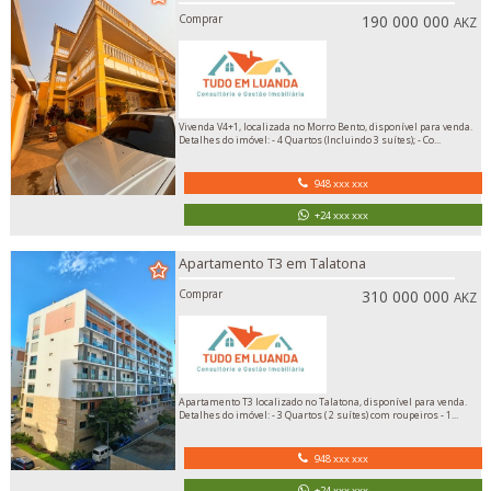
Comprar
190 000 000
AKZ
Vivenda V4+1, localizada no Morro Bento, disponível para venda.
Detalhes do imóvel: - 4 Quartos (Incluindo 3 suítes); - Co...
948 xxx xxx
+24 xxx xxx
Apartamento T3 em Talatona
Comprar
310 000 000
AKZ
Apartamento T3 localizado no Talatona, disponível para venda.
Detalhes do imóvel: - 3 Quartos ( 2 suítes) com roupeiros - 1...
948 xxx xxx
+24 xxx xxx