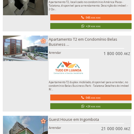
Apartamento T2, localizado no condomínio América Plaza -
Talatona, disponível para arrendamento. Descrição do imóvel: -
2 Qu...
948 xxx xxx
+24 xxx xxx
Apartamento T2 em Condomínio Belas
Business ...
Arrendar
1 800 000
AKZ
Apartamento T2 duplex mobilado, disponível para arrendar, no
condomínio Belas Business Park - Talatona Detalhes do imóvel
R/...
948 xxx xxx
+24 xxx xxx
Guest House em Ingombota
Arrendar
21 000 000
AKZ