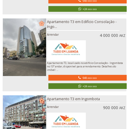
948 xxx xxx
+24 xxx xxx
Apartamento T3 em Edifício Consolação -
Ingo...
Arrendar
4 000 000
AKZ
Apartamento T3, localizado no edifício Consolação - Ingombota
no 13° andar, disponível para arrendamento. Detalhes do
imóvel: ...
948 xxx xxx
+24 xxx xxx
Apartamento T3 em Ingombota
Arrendar
900 000
AKZ