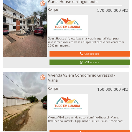
Guest House em Ingombota
Comprar
570 000 000
AKZ
Guest House V14, localizada na Nova Marginal ideal para
investimento ou empresas, disponível para venda, conta com
2.000 mil metro...
948 xxx xxx
+24 xxx xxx
Vivenda V3 em Condomínio Girrassol -
Viana
Comprar
150 000 000
AKZ
Vivenda V3+1 para venda no condomínio Girassol - Viana.
Detalhes do imóvel: - 3 qQuartos (1 suíte); - Sala; - 2 cozinhas;...