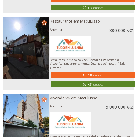
+24 xxx xxx
Restaurante em Maculusso
Arrendar
800 000
AKZ
Restaurante, situado no Maculusso (na Liga Africana),
disponível para arrendamento. Detalhes do imóvel: - 1 Sala
grande; - ...
948 xxx xxx
+24 xxx xxx
Vivenda V6 em Maculusso
Arrendar
5 000 000
AKZ
Vivenda V4+2 parcialmente mobilado, localizado no Maculusso,