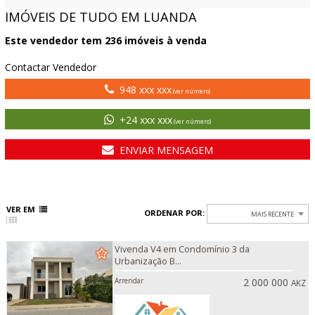
IMÓVEIS DE TUDO EM LUANDA
Este vendedor tem
236
imóveis à venda
Contactar Vendedor
948 xxx xxx
(ver número)
+24 xxx xxx
(ver número)
ENVIAR MENSAGEM
VER EM
ORDENAR POR:
MAIS RECENTE
Vivenda V4 em Condomínio 3 da
Urbanização B...
Arrendar
2 000 000
AKZ