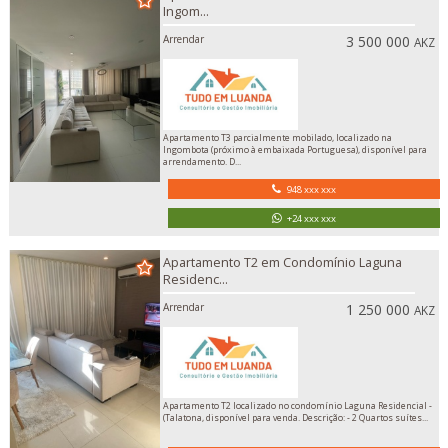
Ingom...
Arrendar
3 500 000
AKZ
Apartamento T3 parcialmente mobilado, localizado na
Ingombota (próximo à embaixada Portuguesa), disponível para
arrendamento. D...
948 xxx xxx
+24 xxx xxx
Apartamento T2 em Condomínio Laguna
Residenc...
Arrendar
1 250 000
AKZ
Apartamento T2 localizado no condomínio Laguna Residencial -
(Talatona, disponível para venda. Descrição: - 2 Quartos suítes...