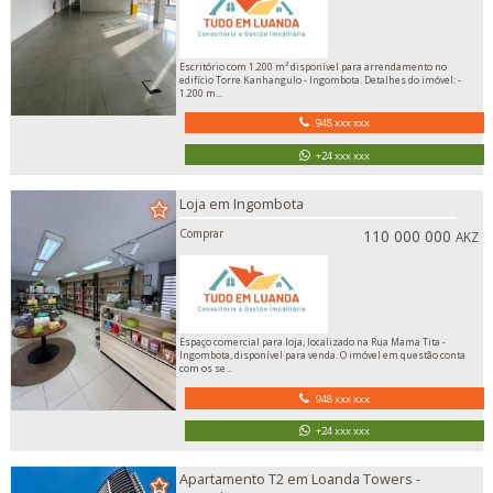
Escritório com 1.200 m² disponível para arrendamento no
edifício Torre Kanhangulo - Ingombota. Detalhes do imóvel: -
1.200 m...
948 xxx xxx
+24 xxx xxx
Loja em Ingombota
Comprar
110 000 000
AKZ
Espaço comercial para loja, localizado na Rua Mama Tita -
Ingombota, disponível para venda. O imóvel em questão conta
com os se...
948 xxx xxx
+24 xxx xxx
Apartamento T2 em Loanda Towers -