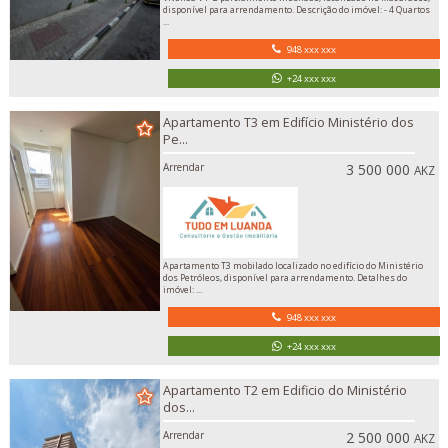
disponível para arrendamento. Descrição do imóvel: - 4 Quartos
...
948 xxx xxx
+24 xxx xxx
Apartamento T3 em Edifício Ministério dos
Pe...
Arrendar
3 500 000
AKZ
Apartamento T3 mobilado localizado no edifício do Ministério
dos Petróleos, disponível para arrendamento. Detalhes do
imóvel: ...
948 xxx xxx
+24 xxx xxx
Apartamento T2 em Edificio do Ministério
dos...
Arrendar
2 500 000
AKZ