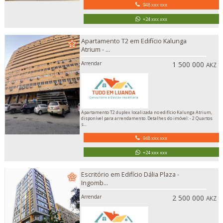
948 xxx xxx
+24 xxx xxx
Apartamento T2 em Edifício Kalunga
Atrium - ...
Arrendar
1 500 000
AKZ
Apartamento T2 duplex localizada no edifício Kalunga Atrium,
disponível para arrendamento. Detalhes do imóvel: - 2 Quartos
s...
948 xxx xxx
+24 xxx xxx
Escritório em Edifício Dália Plaza -
Ingomb...
Arrendar
2 500 000
AKZ