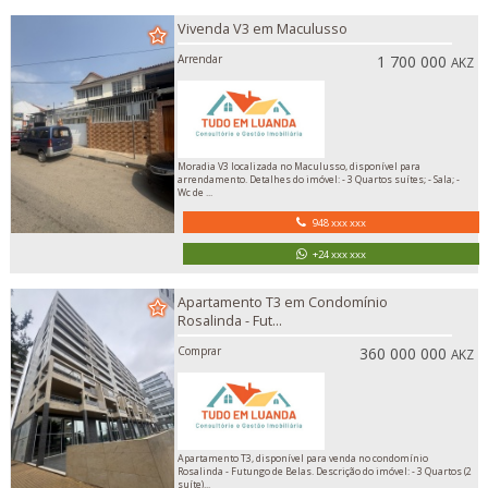
Vivenda V3 em Maculusso
Arrendar
1 700 000
AKZ
Moradia V3 localizada no Maculusso, disponível para
arrendamento. Detalhes do imóvel: - 3 Quartos suítes; - Sala; -
Wc de ...
948 xxx xxx
+24 xxx xxx
Apartamento T3 em Condomínio
Rosalinda - Fut...
Comprar
360 000 000
AKZ
Apartamento T3, disponível para venda no condomínio
Rosalinda - Futungo de Belas. Descrição do imóvel: - 3 Quartos (2
suíte)...