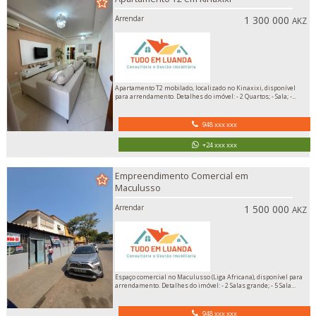
Arrendar
1 300 000
AKZ
Apartamento T2 mobilado, localizado no Kinaxixi, disponível
para arrendamento. Detalhes do imóvel: - 2 Quartos; - Sala; -...
948 xxx xxx
+24 xxx xxx
Empreendimento Comercial em
Maculusso
Arrendar
1 500 000
AKZ
Espaço comercial no Maculusso (Liga Africana), disponível para
arrendamento. Detalhes do imóvel: - 2 Salas grande; - 5 Sala...
948 xxx xxx