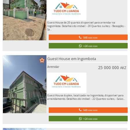
Guest House de 20 quartos disponível para arrendar na
Ingombota. Detalhes do imóvel: - 20 Quartos suítes; - Recepção; -
Sa...
948 xxx xxx
+24 xxx xxx
Guest House em Ingombota
Arrendar
25 000 000
AKZ
Guest House duplex, localizada na Ingombota, disponível para
arrendamento. Detalhes do imóvel: - 22 Quartos suítes; - Salas...
948 xxx xxx
+24 xxx xxx