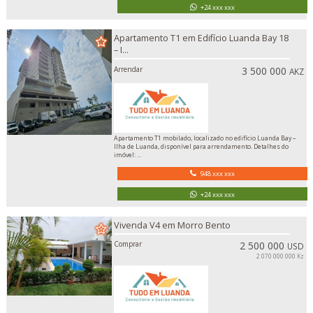
+24 xxx xxx
Apartamento T1 em Edifício Luanda Bay 18
– I...
Arrendar
3 500 000
AKZ
Apartamento T1 mobilado, localizado no edifício Luanda Bay –
Ilha de Luanda, disponível para arrendamento. Detalhes do
imóvel: ...
948 xxx xxx
+24 xxx xxx
Vivenda V4 em Morro Bento
Comprar
2 500 000
USD
2 070 000 000 Kz