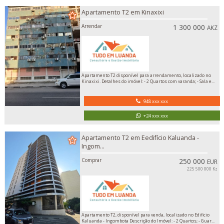
Apartamento T2 em Kinaxixi
Arrendar
1 300 000
AKZ
Apartamento T2 disponível para arrendamento, localizado no
Kinaxixi. Detalhes do imóvel: - 2 Quartos com varanda; - Sala e...
948 xxx xxx
+24 xxx xxx
Apartamento T2 em Eedifício Kaluanda -
Ingom...
Comprar
250 000
EUR
225 500 000 Kz
Apartamento T2, disponível para venda, localizado no Edificio
Kaluanda - Ingombota Descrição do Imóvel: - 2 Quartos; - Guar...