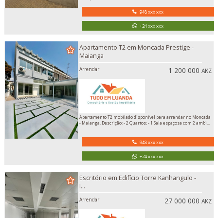
948 xxx xxx
+24 xxx xxx
Apartamento T2 em Moncada Prestige -
Maianga
Arrendar
1 200 000
AKZ
Apartamento T2 mobilado disponível para arrendar no Moncada
- Maianga. Descrição: - 2 Quartos; - 1 Sala espaçosa com 2 ambi...
948 xxx xxx
+24 xxx xxx
Escritório em Edifício Torre Kanhangulo -
I...
Arrendar
27 000 000
AKZ