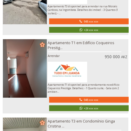
Apartamento T3 disponível para arrendar na rua Moisés
Cardoso, na Ingombota. Detalhes do imóvel: - 3 Quartos (1
suítes); - ...
948 xxx xxx
+24 xxx xxx
Apartamento T1 em Edifício Coqueiros
Prestig...
Arrendar
950 000
AKZ
Apartamento T1 disponível para arrendamento no edifício
Coqueiros Prestige. Detalhes: - 1 Quarto suite; - Sala com 2
ambien...
948 xxx xxx
+24 xxx xxx
Apartamento T3 em Condomínio Ginga
Cristina ...