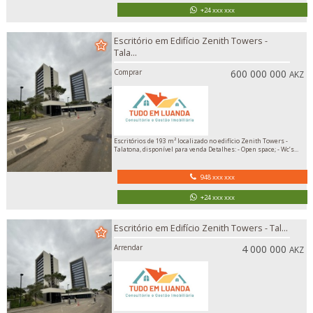
+24 xxx xxx
Escritório em Edifício Zenith Towers -
Tala...
Comprar
600 000 000
AKZ
Escritórios de 193 m² localizado no edifício Zenith Towers -
Talatona, disponível para venda Detalhes: - Open space; - Wc’s...
948 xxx xxx
+24 xxx xxx
Escritório em Edifício Zenith Towers - Tal...
Arrendar
4 000 000
AKZ