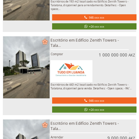
Escritórios de 193 m2 localizado no Edifício Zenith Towers -
Talatona, disponível para arrendamento. Detalhes: - Open
space;...
948 xxx xxx
+24 xxx xxx
Escritório em Edifício Zenith Towers -
Tala...
Comprar
1 000 000 000
AKZ
Escritórios de 443 m2 localizado no Edifício Zenith Towers -
Talatona, disponível para venda. Detalhes: - Open space; - Wc’...
948 xxx xxx
+24 xxx xxx
Escritório em Edifício Zenith Towers -
Tala...
Arrendar
9 000 000
AKZ