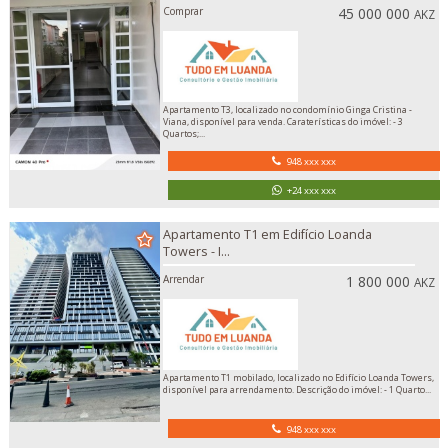
Comprar
45 000 000
AKZ
Apartamento T3, localizado no condomínio Ginga Cristina -
Viana, disponível para venda. Caraterísticas do imóvel: - 3
Quartos;...
948 xxx xxx
+24 xxx xxx
Apartamento T1 em Edifício Loanda
Towers - I...
Arrendar
1 800 000
AKZ
Apartamento T1 mobilado, localizado no Edifício Loanda Towers,
disponível para arrendamento. Descrição do imóvel: - 1 Quarto...
948 xxx xxx