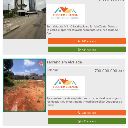
Escritórios de 443 m2 localizado no Edifício Zenith Towers -
Talatona, disponível para arrendamento. Detalhes do imóvel: -
Ope...
948 xxx xxx
+24 xxx xxx
Terreno em Alvalade
Comprar
700 000 000
AKZ
Apresentamos este amplo terreno urbano, ideal para projetos
residenciais ou investimento imobiliário sólido. Destaques do
imóve...
948 xxx xxx
+24 xxx xxx