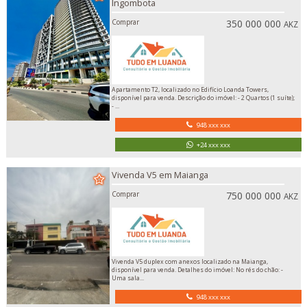
Ingombota
Comprar
350 000 000
AKZ
Apartamento T2, localizado no Edifício Loanda Towers,
disponível para venda. Descrição do imóvel: - 2 Quartos (1 suíte);
- ...
948 xxx xxx
+24 xxx xxx
Vivenda V5 em Maianga
Comprar
750 000 000
AKZ
Vivenda V5 duplex com anexos localizado na Maianga,
disponível para venda. Detalhes do imóvel: No rés do chão: -
Uma sala...
948 xxx xxx