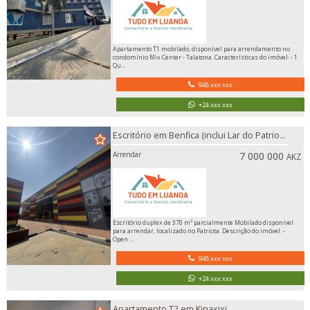
Apartamento T1 mobilado, disponível para arrendamento no
condomínio Mix Center - Talatona. Características do imóvel: - 1
Qu...
948 xxx xxx
+24 xxx xxx
Escritório em Benfica (inclui Lar do Patrio...
Arrendar
7 000 000
AKZ
Escritório duplex de 370 m² parcialmente Mobilado disponível
para arrendar, localizado no Patriota. Descrição do imóvel: -
Open ...
948 xxx xxx
+24 xxx xxx
Apartamento T2 em Kinaxixi