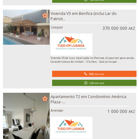
Vivenda V5 em Benfica (inclui Lar do
Patriot...
Comprar
370 000 000
AKZ
Vivenda V5 de luxo, localizada no Patriota, disponível para venda.
Características do imóvel: - 5 Suítes; - Sala principal ...
948 xxx xxx
+24 xxx xxx
Apartamento T2 em Condomínio América
Plaza -...
Arrendar
1 000 000
AKZ