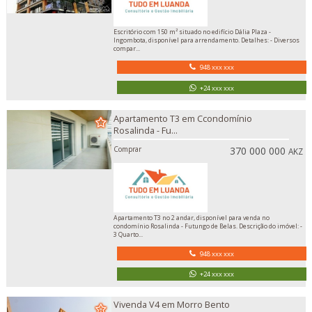
Escritório com 150 m² situado no edifício Dália Plaza -
Ingombota, disponível para arrendamento. Detalhes: - Diversos
compar...
948 xxx xxx
+24 xxx xxx
Apartamento T3 em Ccondomínio
Rosalinda - Fu...
Comprar
370 000 000
AKZ
Apartamento T3 no 2 andar, disponível para venda no
condomínio Rosalinda - Futungo de Belas. Descrição do imóvel: -
3 Quarto...
948 xxx xxx
+24 xxx xxx
Vivenda V4 em Morro Bento