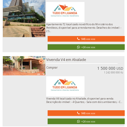
Apartamento T2 localizado no edifício do Ministério dos
Petróleos, disponível para arrendamento. Detalhes do imóvel: -
2 S...
948 xxx xxx
+24 xxx xxx
Vivenda V4 em Alvalade
Comprar
1 500 000
USD
1 242 000 000 Kz
Vivenda V4 localizada no Alvalade, disponível para venda.
Descrição do imóvel: - 4 Quartos; - Sala com dois ambientes; - C...
948 xxx xxx
+24 xxx xxx