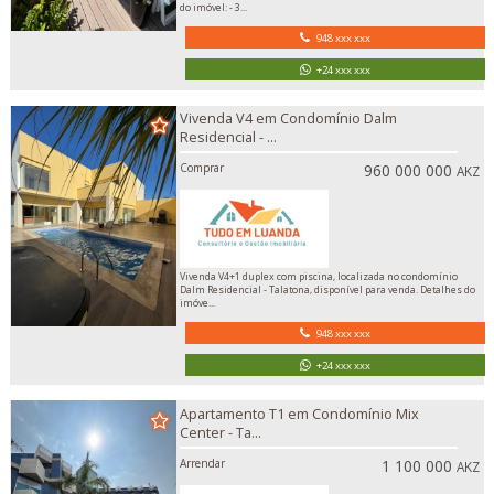
do imóvel: - 3...
948 xxx xxx
+24 xxx xxx
Vivenda V4 em Condomínio Dalm
Residencial - ...
Comprar
960 000 000
AKZ
Vivenda V4+1 duplex com piscina, localizada no condomínio
Dalm Residencial - Talatona, disponível para venda. Detalhes do
imóve...
948 xxx xxx
+24 xxx xxx
Apartamento T1 em Condomínio Mix
Center - Ta...
Arrendar
1 100 000
AKZ