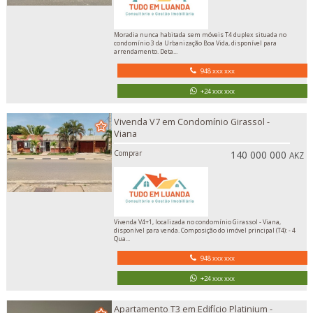
Moradia nunca habitada sem móveis T4 duplex situada no
condomínio 3 da Urbanização Boa Vida, disponível para
arrendamento. Deta...
948 xxx xxx
+24 xxx xxx
Vivenda V7 em Condomínio Girassol -
Viana
Comprar
140 000 000
AKZ
Vivenda V4+1, localizada no condomínio Girassol - Viana,
disponível para venda. Composição do imóvel principal (T4): - 4
Qua...
948 xxx xxx
+24 xxx xxx
Apartamento T3 em Edifício Platinium -