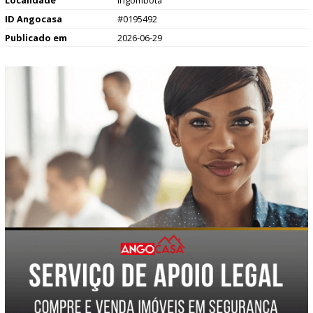
Localidade
Ingombota
ID Angocasa
#0195492
Publicado em
2026-06-29