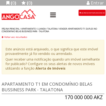
(
0
)
(
0
)
Entrar
ACRESCENTAR ANÚNCIO
PÁGINA PRINCIPAL /
APARTAMENTO
/
LUANDA
/
TALATONA
/
VENDER: APARTAMENTO T1 DUPLEX NO
CONDOMÍNIO BELAS BUSSINESS PARK - TALATONA
Voltar aos resultados
Este anúncio está arquivado, o que significa que este imóvel
provavelmente já foi vendido ou arrendado.
Quer receber uma notificação quando um imóvel semelhante
for publicado? Configure os seus alertas de novos imóveis
utilizando a função
Alerta de Imóveis
APARTAMENTO T1 EM CONDOMÍNIO BELAS
BUSSINESS PARK - TALATONA
170 000 000 AKZ