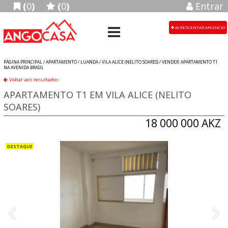
(
0
)
(
0
)
Entrar
ACRESCENTAR ANÚNCIO
PÁGINA PRINCIPAL /
APARTAMENTO
/
LUANDA
/
VILA ALICE (NELITO SOARES)
/
VENDER: APARTAMENTO T1
NA AVENIDA BRASIL
Voltar aos resultados
APARTAMENTO T1 EM VILA ALICE (NELITO
SOARES)
18 000 000 AKZ