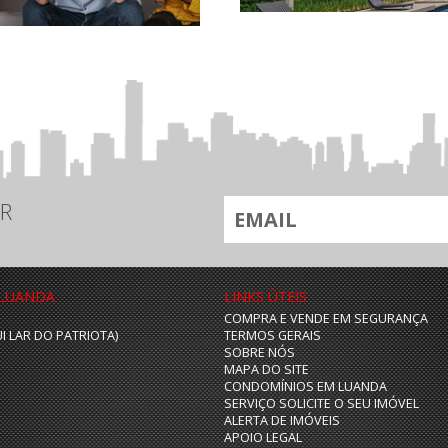
R
 LUANDA
LINKS ÙTEIS
COMPRA E VENDE EM SEGURANÇA
UI LAR DO PATRIOTA)
TERMOS GERAIS
SOBRE NÓS
MAPA DO SITE
CONDOMÍNIOS EM LUANDA
SERVIÇO SOLICITE O SEU IMÓVEL
ALERTA DE IMÓVEIS
APOIO LEGAL