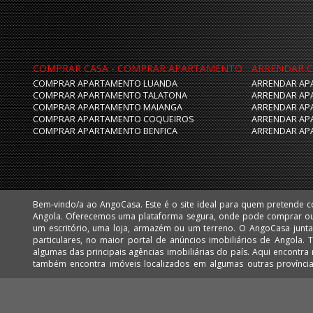
COMPRAR CASA - COMPRAR APARTAMENTO
ARRENDAR C
COMPRAR APARTAMENTO LUANDA
ARRENDAR AP
COMPRAR APARTAMENTO TALATONA
ARRENDAR AP
COMPRAR APARTAMENTO MAIANGA
ARRENDAR AP
COMPRAR APARTAMENTO COQUEIROS
ARRENDAR AP
COMPRAR APARTAMENTO BENFICA
ARRENDAR AP
Bem-vindo/a ao AngoCasa. Este é o site ideal para quem pretende 
Huíla e Namibe. Facilmente poderá encontrar apartamentos, vivendas,
Angola. Oferecemos uma plataforma segura, onde pode comprar o
mais desejadas de Luanda, como: Talatona, Benfica, Lar do Patriota,
um escritório, uma loja, armazém ou um terreno. O AngoCasa junta profissionais do ramo imobiliário e
Cabo, Ingombota, Kinaxixi, Maculusso, Maianga, Morro Bento, Nova Vida, Viana e Vila Alice Assim como
particulares, no maior portal de anúncios imobiliários de Angola.
muitos imóveis nas centralidades de Luanda: Kilamba e Sequele.
algumas das principais agências imobiliárias do país. Aqui encontra milhares de imóveis em Luanda, mas
também encontra imóveis localizados em algumas outras provínc