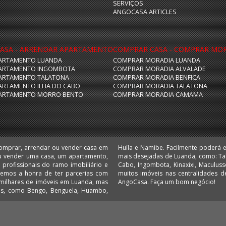
SERVIÇOS
ANGOCASA ARTICLES
ASA - ARRENDAR APARTAMENTO
COMPRAR CASA - COMPRAR MO
ARTAMENTO LUANDA
COMPRAR MORADIA LUANDA
ARTAMENTO INGOMBOTA
COMPRAR MORADIA ALVALADE
ARTAMENTO TALATONA
COMPRAR MORADIA BENFICA
ARTAMENTO ILHA DO CABO
COMPRAR MORADIA TALATONA
ARTAMENTO MORRO BENTO
COMPRAR MORADIA CAMAMA
comprar, arrendar ou vender casa em
 escritórios e lojas nas localizações
u vender uma casa, um apartamento,
 Camama, Coqueiros, Cruzeiro, Ilha do
 Temos a honra de ter parcerias com
 Comprar e arrendar em Angola é no
AngoCasa. Faça um bom negócio!
ias, como Bengo, Benguela, Huambo,