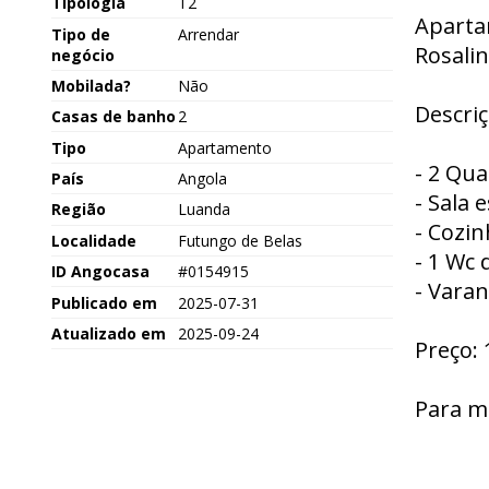
Tipologia
T2
Aparta
Tipo de
Arrendar
Rosalin
negócio
Mobilada?
Não
Descriç
Casas de banho
2
Tipo
Apartamento
- 2 Qua
País
Angola
- Sala
Região
Luanda
- Cozi
Localidade
Futungo de Belas
- 1 Wc 
ID Angocasa
#0154915
- Varan
Publicado em
2025-07-31
Atualizado em
2025-09-24
Preço:
Para m