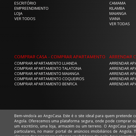
ESCRITÓRIO
CAMAMA
EMPREENDIMENTO
KILAMBA
LOJA
MAIANGA
VER TODOS
VIANA
VER TODAS
COMPRAR CASA - COMPRAR APARTAMENTO
ARRENDAR C
COMPRAR APARTAMENTO LUANDA
ARRENDAR AP
COMPRAR APARTAMENTO TALATONA
ARRENDAR AP
COMPRAR APARTAMENTO MAIANGA
ARRENDAR AP
COMPRAR APARTAMENTO COQUEIROS
ARRENDAR AP
COMPRAR APARTAMENTO BENFICA
ARRENDAR AP
Bem-vindo/a ao AngoCasa. Este é o site ideal para quem pretende 
Huíla e Namibe. Facilmente poderá encontrar apartamentos, vivendas,
Angola. Oferecemos uma plataforma segura, onde pode comprar o
mais desejadas de Luanda, como: Talatona, Benfica, Lar do Patriota,
um escritório, uma loja, armazém ou um terreno. O AngoCasa junta profissionais do ramo imobiliário e
Cabo, Ingombota, Kinaxixi, Maculusso, Maianga, Morro Bento, Nova Vida, Viana e Vila Alice Assim como
particulares, no maior portal de anúncios imobiliários de Angola.
muitos imóveis nas centralidades de Luanda: Kilamba e Sequele.