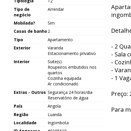
Tipologia
T2
Apartam
Tipo de
Arrendar
ingomb
negócio
Mobilada?
Sim
Detalhe
Casas de banho
2
Tipo
Apartamento
- 2 Qua
Exterior
Varanda
- Sala 
Estacionamento privativo
- Cozi
Interior
Suite(s)
Roupeiros embutidos nos
- Varan
quartos
- 1 Va
Cozinha equipada
Ar condicionado
Extras - Outros
Segurança 24 horas/dia
Preço: 
Reservatório de água
País
Angola
Para m
Região
Luanda
Localidade
Ingombota
ID Angocasa
#0195619