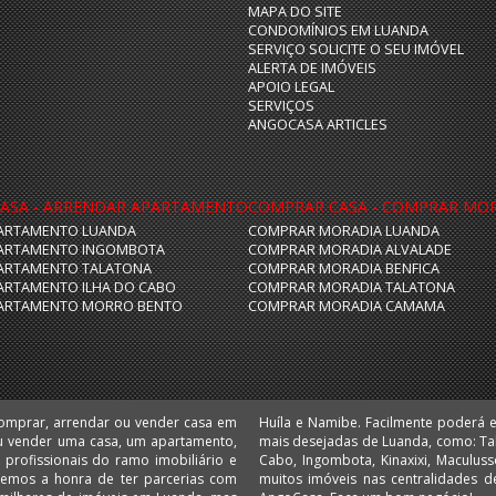
MAPA DO SITE
CONDOMÍNIOS EM LUANDA
SERVIÇO SOLICITE O SEU IMÓVEL
ALERTA DE IMÓVEIS
APOIO LEGAL
SERVIÇOS
ANGOCASA ARTICLES
ASA - ARRENDAR APARTAMENTO
COMPRAR CASA - COMPRAR MO
ARTAMENTO LUANDA
COMPRAR MORADIA LUANDA
ARTAMENTO INGOMBOTA
COMPRAR MORADIA ALVALADE
ARTAMENTO TALATONA
COMPRAR MORADIA BENFICA
ARTAMENTO ILHA DO CABO
COMPRAR MORADIA TALATONA
ARTAMENTO MORRO BENTO
COMPRAR MORADIA CAMAMA
comprar, arrendar ou vender casa em
 escritórios e lojas nas localizações
u vender uma casa, um apartamento,
 Camama, Coqueiros, Cruzeiro, Ilha do
 Temos a honra de ter parcerias com
 Comprar e arrendar em Angola é no