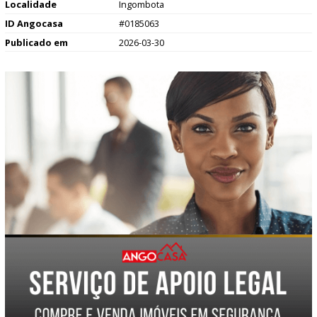
Localidade
Ingombota
ID Angocasa
#0185063
Publicado em
2026-03-30