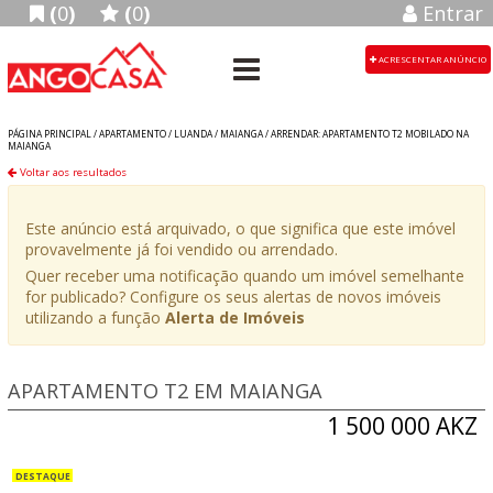
(
0
)
(
0
)
Entrar
ACRESCENTAR ANÚNCIO
PÁGINA PRINCIPAL /
APARTAMENTO
/
LUANDA
/
MAIANGA
/
ARRENDAR: APARTAMENTO T2 MOBILADO NA
MAIANGA
Voltar aos resultados
Este anúncio está arquivado, o que significa que este imóvel
provavelmente já foi vendido ou arrendado.
Quer receber uma notificação quando um imóvel semelhante
for publicado? Configure os seus alertas de novos imóveis
utilizando a função
Alerta de Imóveis
APARTAMENTO T2 EM MAIANGA
1 500 000 AKZ