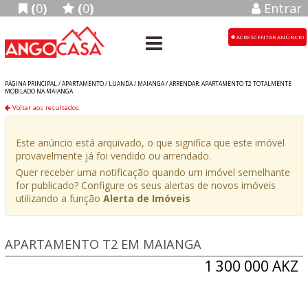
(
0
)
(
0
)
Entrar
ACRESCENTAR ANÚNCIO
PÁGINA PRINCIPAL /
APARTAMENTO
/
LUANDA
/
MAIANGA
/
ARRENDAR: APARTAMENTO T2 TOTALMENTE
MOBILADO NA MAIANGA
Voltar aos resultados
Este anúncio está arquivado, o que significa que este imóvel
provavelmente já foi vendido ou arrendado.
Quer receber uma notificação quando um imóvel semelhante
for publicado? Configure os seus alertas de novos imóveis
utilizando a função
Alerta de Imóveis
APARTAMENTO T2 EM MAIANGA
1 300 000 AKZ