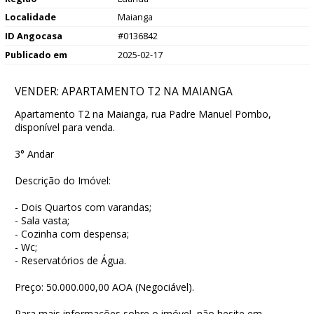
Localidade
Maianga
ID Angocasa
#0136842
Publicado em
2025-02-17
VENDER: APARTAMENTO T2 NA MAIANGA
Apartamento T2 na Maianga, rua Padre Manuel Pombo,
disponível para venda.
3° Andar
Descrição do Imóvel:
- Dois Quartos com varandas;
- Sala vasta;
- Cozinha com despensa;
- Wc;
- Reservatórios de Água.
Preço: 50.000.000,00 AOA (Negociável).
Para mais informações sobre o imóvel, não hesite em