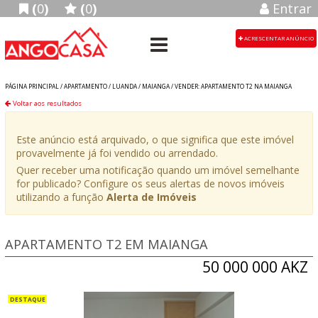
(
0
)
(
0
)
Entrar
ACRESCENTAR ANÚNCIO
PÁGINA PRINCIPAL /
APARTAMENTO
/
LUANDA
/
MAIANGA
/
VENDER: APARTAMENTO T2 NA MAIANGA
Voltar aos resultados
Este anúncio está arquivado, o que significa que este imóvel
provavelmente já foi vendido ou arrendado.
Quer receber uma notificação quando um imóvel semelhante
for publicado? Configure os seus alertas de novos imóveis
utilizando a função
Alerta de Imóveis
APARTAMENTO T2 EM MAIANGA
50 000 000 AKZ