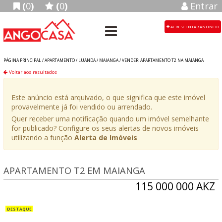
(
0
)
(
0
)
Entrar
ACRESCENTAR ANÚNCIO
PÁGINA PRINCIPAL /
APARTAMENTO
/
LUANDA
/
MAIANGA
/
VENDER: APARTAMENTO T2 NA MAIANGA
Voltar aos resultados
Este anúncio está arquivado, o que significa que este imóvel
provavelmente já foi vendido ou arrendado.
Quer receber uma notificação quando um imóvel semelhante
for publicado? Configure os seus alertas de novos imóveis
utilizando a função
Alerta de Imóveis
APARTAMENTO T2 EM MAIANGA
115 000 000 AKZ