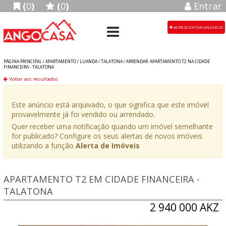
(
0
)
(
0
)
Entrar
ACRESCENTAR ANÚNCIO
PÁGINA PRINCIPAL /
APARTAMENTO
/
LUANDA
/
TALATONA
/
ARRENDAR: APARTAMENTO T2 NA CIDADE
FINANCEIRA - TALATONA
Voltar aos resultados
Este anúncio está arquivado, o que significa que este imóvel
provavelmente já foi vendido ou arrendado.
Quer receber uma notificação quando um imóvel semelhante
for publicado? Configure os seus alertas de novos imóveis
utilizando a função
Alerta de Imóveis
APARTAMENTO T2 EM CIDADE FINANCEIRA -
TALATONA
2 940 000 AKZ