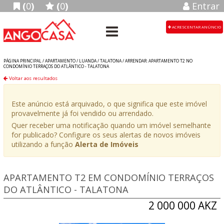
(
0
)
(
0
)
Entrar
ACRESCENTAR ANÚNCIO
PÁGINA PRINCIPAL /
APARTAMENTO
/
LUANDA
/
TALATONA
/
ARRENDAR: APARTAMENTO T2 NO
CONDOMÍNIO TERRAÇOS DO ATLÂNTICO - TALATONA
Voltar aos resultados
Este anúncio está arquivado, o que significa que este imóvel
provavelmente já foi vendido ou arrendado.
Quer receber uma notificação quando um imóvel semelhante
for publicado? Configure os seus alertas de novos imóveis
utilizando a função
Alerta de Imóveis
APARTAMENTO T2 EM CONDOMÍNIO TERRAÇOS
DO ATLÂNTICO - TALATONA
2 000 000 AKZ