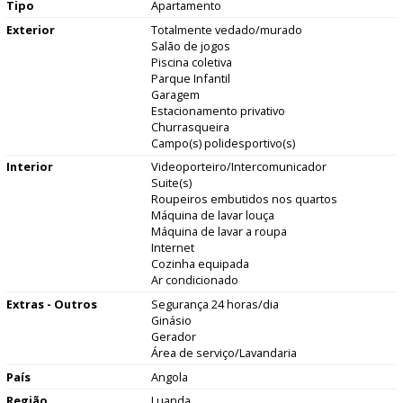
Tipo
Apartamento
Exterior
Totalmente vedado/murado
Salão de jogos
Piscina coletiva
Parque Infantil
Garagem
Estacionamento privativo
Churrasqueira
Campo(s) polidesportivo(s)
Interior
Videoporteiro/Intercomunicador
Suite(s)
Roupeiros embutidos nos quartos
Máquina de lavar louça
Máquina de lavar a roupa
Internet
Cozinha equipada
Ar condicionado
Extras - Outros
Segurança 24 horas/dia
Ginásio
Gerador
Área de serviço/Lavandaria
País
Angola
Região
Luanda