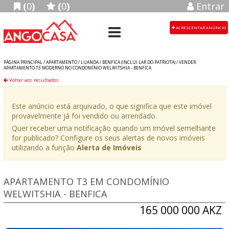
(
0
)
(
0
)
Entrar
ACRESCENTAR ANÚNCIO
PÁGINA PRINCIPAL /
APARTAMENTO
/
LUANDA
/
BENFICA (INCLUI LAR DO PATRIOTA)
/
VENDER:
APARTAMENTO T3 MODERNO NO CONDOMÍNIO WELWITSHIA - BENFICA
Voltar aos resultados
Este anúncio está arquivado, o que significa que este imóvel
provavelmente já foi vendido ou arrendado.
Quer receber uma notificação quando um imóvel semelhante
for publicado? Configure os seus alertas de novos imóveis
utilizando a função
Alerta de Imóveis
APARTAMENTO T3 EM CONDOMÍNIO
WELWITSHIA - BENFICA
165 000 000 AKZ