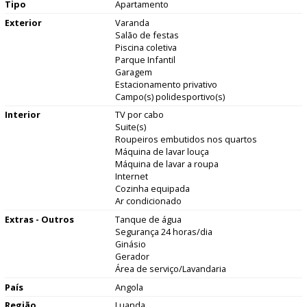
Tipo
Apartamento
Exterior
Varanda
Salão de festas
Piscina coletiva
Parque Infantil
Garagem
Estacionamento privativo
Campo(s) polidesportivo(s)
Interior
TV por cabo
Suite(s)
Roupeiros embutidos nos quartos
Máquina de lavar louça
Máquina de lavar a roupa
Internet
Cozinha equipada
Ar condicionado
Extras - Outros
Tanque de água
Segurança 24 horas/dia
Ginásio
Gerador
Área de serviço/Lavandaria
País
Angola
Região
Luanda