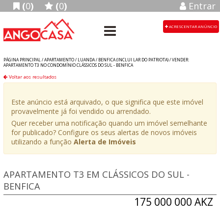
(
0
)
(
0
)
Entrar
ACRESCENTAR ANÚNCIO
PÁGINA PRINCIPAL /
APARTAMENTO
/
LUANDA
/
BENFICA (INCLUI LAR DO PATRIOTA)
/
VENDER:
APARTAMENTO T3 NO CONDOMÍNIO CLÁSSICOS DO SUL - BENFICA
Voltar aos resultados
Este anúncio está arquivado, o que significa que este imóvel
provavelmente já foi vendido ou arrendado.
Quer receber uma notificação quando um imóvel semelhante
for publicado? Configure os seus alertas de novos imóveis
utilizando a função
Alerta de Imóveis
APARTAMENTO T3 EM CLÁSSICOS DO SUL -
BENFICA
175 000 000 AKZ