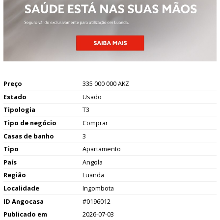
Preço
335 000 000 AKZ
Estado
Usado
Tipologia
T3
Tipo de negócio
Comprar
Casas de banho
3
Tipo
Apartamento
País
Angola
Região
Luanda
Localidade
Ingombota
ID Angocasa
#0196012
Publicado em
2026-07-03