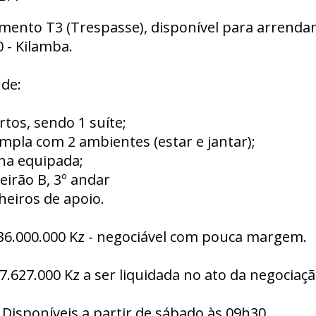
mento T3 (Trespasse), disponível para arrend
 - Kilamba.
 de:
rtos, sendo 1 suíte;
ampla com 2 ambientes (estar e jantar);
nha equipada;
eirão B, 3º andar
heiros de apoio.
 36.000.000 Kz - negociável com pouca margem.
 7.627.000 Kz a ser liquidada no ato da negociaç
: Disponíveis a partir de sábado às 09h30