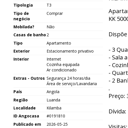
Tipologia
T3
Aparta
Tipo de
Comprar
KK 5000
negócio
Mobilada?
Não
Dispõe
Casas de banho
2
Tipo
Apartamento
- 3 Qua
Exterior
Estacionamento privativo
- Sala 
Interior
Internet
- Cozi
Cozinha equipada
Ar condicionado
- Quart
Extras - Outros
Segurança 24 horas/dia
- 2 Ban
Área de serviço/Lavandaria
.
País
Angola
Preço:
Região
Luanda
Localidade
Kilamba
Dívida:
ID Angocasa
#0191810
Publicado em
2026-05-25
Visitas