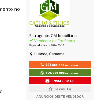
amento no
Seu agente: GM Imobiliária
Vendedor de Confiança
Registado desde 2024-03-19
Luanda, Camama
924 xxx xxx
(ver número)
+24 xxx xxx
(ver número)
ENVIAR EMAIL
ão
ANÚNCIOS DESTE VENDEDOR