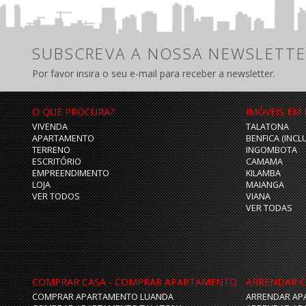
SUBSCREVA A NOSSA NEWSLETTE
Por favor insira o seu e-mail para receber a newsletter.
O QUE PROCURA?
IMÓVEIS EM
VIVENDA
TALATONA
APARTAMENTO
BENFICA (INCL
TERRENO
INGOMBOTA
ESCRITÓRIO
CAMAMA
EMPREENDIMENTO
KILAMBA
LOJA
MAIANGA
VER TODOS
VIANA
VER TODAS
COMPRAR CASA - COMPRAR APARTAMENTO
ARRENDAR C
COMPRAR APARTAMENTO LUANDA
ARRENDAR AP