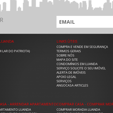
R
 LUANDA
LINKS ÙTEIS
COMPRA E VENDE EM SEGURANÇA
UI LAR DO PATRIOTA)
TERMOS GERAIS
SOBRE NÓS
MAPA DO SITE
CONDOMÍNIOS EM LUANDA
SERVIÇO SOLICITE O SEU IMÓVEL
ALERTA DE IMÓVEIS
APOIO LEGAL
SERVIÇOS
ANGOCASA ARTICLES
ASA - ARRENDAR APARTAMENTO
COMPRAR CASA - COMPRAR MO
ARTAMENTO LUANDA
COMPRAR MORADIA LUANDA