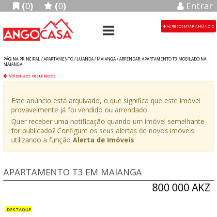
(
0
)
(
0
)
Entrar
ACRESCENTAR ANÚNCIO
PÁGINA PRINCIPAL /
APARTAMENTO
/
LUANDA
/
MAIANGA
/
ARRENDAR: APARTAMENTO T3 MOBILADO NA
MAIANGA
Voltar aos resultados
Este anúncio está arquivado, o que significa que este imóvel
provavelmente já foi vendido ou arrendado.
Quer receber uma notificação quando um imóvel semelhante
for publicado? Configure os seus alertas de novos imóveis
utilizando a função
Alerta de Imóveis
APARTAMENTO T3 EM MAIANGA
800 000 AKZ