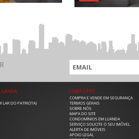
R
 LUANDA
LINKS ÙTEIS
COMPRA E VENDE EM SEGURANÇA
UI LAR DO PATRIOTA)
TERMOS GERAIS
SOBRE NÓS
MAPA DO SITE
CONDOMÍNIOS EM LUANDA
SERVIÇO SOLICITE O SEU IMÓVEL
ALERTA DE IMÓVEIS
APOIO LEGAL