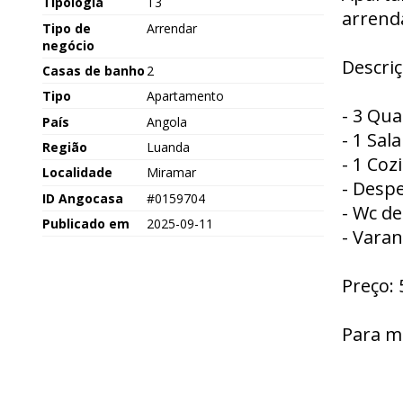
Tipologia
T3
arrend
Tipo de
Arrendar
negócio
Descriç
Casas de banho
2
Tipo
Apartamento
- 3 Qua
País
Angola
- 1 Sala
Região
Luanda
- 1 Coz
Localidade
Miramar
- Desp
ID Angocasa
#0159704
- Wc de
Publicado em
2025-09-11
- Vara
Preço:
Para m