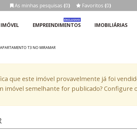
As minhas pesquisas
(
0
)
Favoritos
(
0
)
EXCLUSIVO
 IMÓVEL
EMPREENDIMENTOS
IMOBILIÁRIAS
 APARTAMENTO T3 NO MIRAMAR
fica que este imóvel provavelmente já foi vendi
 imóvel semelhante for publicado? Configure o
R