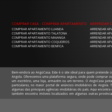
COMPRAR CASA - COMPRAR APARTAMENTO
ARRENDAR C
COMPRAR APARTAMENTO LUANDA
ARRENDAR AP
COMPRAR APARTAMENTO TALATONA
ARRENDAR AP
COMPRAR APARTAMENTO MAIANGA
ARRENDAR AP
COMPRAR APARTAMENTO COQUEIROS
ARRENDAR AP
COMPRAR APARTAMENTO BENFICA
ARRENDAR AP
Bem-vindo/a ao AngoCasa. Este é o site ideal para quem pretende 
Huíla e Namibe. Facilmente poderá encontrar apartamentos, vivendas,
Angola. Oferecemos uma plataforma segura, onde pode comprar o
mais desejadas de Luanda, como: Talatona, Benfica, Lar do Patriota,
um escritório, uma loja, armazém ou um terreno. O AngoCasa junta profissionais do ramo imobiliário e
Cabo, Ingombota, Kinaxixi, Maculusso, Maianga, Morro Bento, Nova Vida, Viana e Vila Alice Assim como
particulares, no maior portal de anúncios imobiliários de Angola.
muitos imóveis nas centralidades de Luanda: Kilamba e Sequele.
algumas das principais agências imobiliárias do país. Aqui encontra milhares de imóveis em Luanda, mas
também encontra imóveis localizados em algumas outras provínc