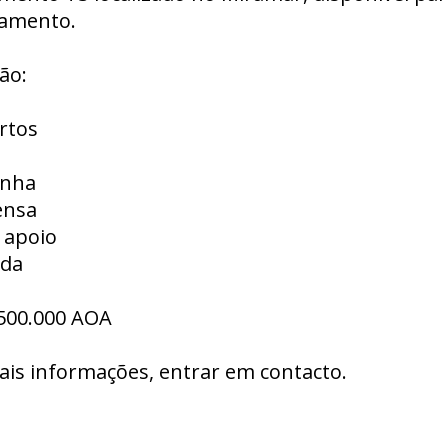
amento.
ão:
rtos
inha
ensa
 apoio
nda
 500.000 AOA
ais informações, entrar em contacto.