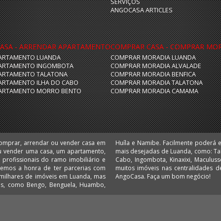
SERVIÇOS
ANGOCASA ARTICLES
ASA - ARRENDAR APARTAMENTO
COMPRAR CASA - COMPRAR MO
ARTAMENTO LUANDA
COMPRAR MORADIA LUANDA
ARTAMENTO INGOMBOTA
COMPRAR MORADIA ALVALADE
ARTAMENTO TALATONA
COMPRAR MORADIA BENFICA
ARTAMENTO ILHA DO CABO
COMPRAR MORADIA TALATONA
ARTAMENTO MORRO BENTO
COMPRAR MORADIA CAMAMA
comprar, arrendar ou vender casa em
 escritórios e lojas nas localizações
u vender uma casa, um apartamento,
 Camama, Coqueiros, Cruzeiro, Ilha do
 Temos a honra de ter parcerias com
 Comprar e arrendar em Angola é no
AngoCasa. Faça um bom negócio!
ias, como Bengo, Benguela, Huambo,