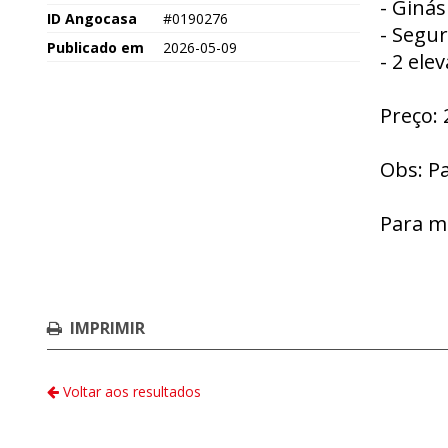
- Ginás
ID Angocasa
#0190276
- Segu
Publicado em
2026-05-09
- 2 ele
Preço: 
Obs: P
Para m
IMPRIMIR
Voltar aos resultados