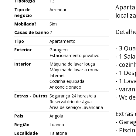
Tipologia
T3
Aparta
Tipo de
Arrendar
localiz
negócio
Mobilada?
Sim
Detalhe
Casas de banho
2
Tipo
Apartamento
- 3 Qua
Exterior
Garagem
- 1 Sal
Estacionamento privativo
- cozi
Interior
Máquina de lavar louça
Máquina de lavar a roupa
- 1 De
Internet
- 1 Lav
Cozinha equipada
Ar condicionado
- varan
Extras - Outros
Segurança 24 horas/dia
- Wc de
Reservatório de água
Área de serviço/Lavandaria
Extras
País
Angola
- Gara
Região
Luanda
- Piscin
Localidade
Talatona