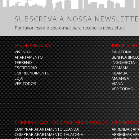
SUBSCREVA A NOSSA NEWSLETTE
Por favor insira o seu e-mail para receber a newsletter.
O QUE PROCURA?
IMÓVEIS EM
VIVENDA
TALATONA
APARTAMENTO
BENFICA (INCL
TERRENO
INGOMBOTA
ESCRITÓRIO
CAMAMA
EMPREENDIMENTO
KILAMBA
LOJA
MAIANGA
VER TODOS
VIANA
VER TODAS
COMPRAR CASA - COMPRAR APARTAMENTO
ARRENDAR C
COMPRAR APARTAMENTO LUANDA
ARRENDAR AP
COMPRAR APARTAMENTO TALATONA
ARRENDAR AP