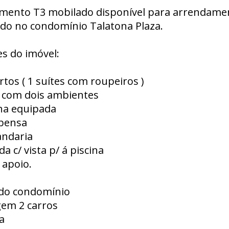
mento T3 mobilado disponível para arrendame
ado no condomínio Talatona Plaza.
s do imóvel:
rtos ( 1 suítes com roupeiros )
a com dois ambientes
nha equipada
spensa
andaria
da c/ vista p/ á piscina
 apoio.
 do condomínio
gem 2 carros
a