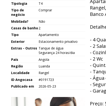
Aparta
Tipologia
T4
Rangel,
Tipo de
Comprar
Banco A
negócio
Mobilada?
Não
Detalhe
Casas de banho
2
Tipo
Apartamento
- 4 Qua
Exterior
Estacionamento privativo
- 2 Sala
Extras - Outros
Tanque de água
- Cozin
Segurança 24 horas/dia
- 2 Wc
País
Angola
- Quin
Região
Luanda
- Tanq
Localidade
Rangel
- Água 
ID Angocasa
#0191723
- Segu
Publicado em
2026-05-23
- Garag
Preço: 