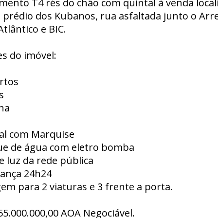
mento T4 rés do chão com quintal à venda local
 prédio dos Kubanos, rua asfaltada junto o Arre
tlântico e BIC.
s do imóvel:
rtos
s
ha
tal com Marquise
ue de água com eletro bomba
e luz da rede pública
rança 24h24
em para 2 viaturas e 3 frente a porta.
55.000.000,00 AOA Negociável.