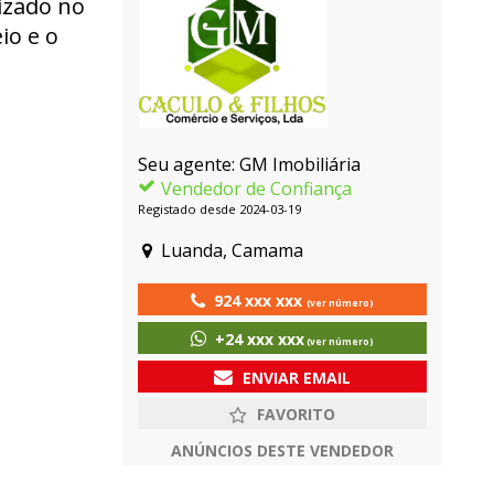
izado no
io e o
Seu agente: GM Imobiliária
Vendedor de Confiança
Registado desde 2024-03-19
Luanda, Camama
924 xxx xxx
(ver número)
+24 xxx xxx
(ver número)
ENVIAR EMAIL
ANÚNCIOS DESTE VENDEDOR