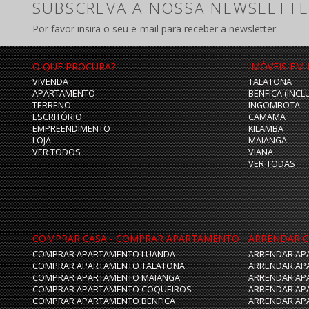
SUBSCREVA A NOSSA NEWSLETTE
Por favor insira o seu e-mail para receber a newsletter.
O QUE PROCURA?
IMÓVEIS EM
VIVENDA
TALATONA
APARTAMENTO
BENFICA (INCL
TERRENO
INGOMBOTA
ESCRITÓRIO
CAMAMA
EMPREENDIMENTO
KILAMBA
LOJA
MAIANGA
VER TODOS
VIANA
VER TODAS
COMPRAR CASA - COMPRAR APARTAMENTO
ARRENDAR C
COMPRAR APARTAMENTO LUANDA
ARRENDAR AP
COMPRAR APARTAMENTO TALATONA
ARRENDAR AP
COMPRAR APARTAMENTO MAIANGA
ARRENDAR AP
COMPRAR APARTAMENTO COQUEIROS
ARRENDAR AP
COMPRAR APARTAMENTO BENFICA
ARRENDAR AP