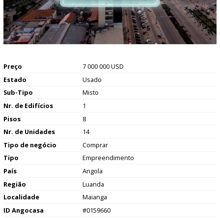
Preço
7 000 000 USD
Estado
Usado
Sub-Tipo
Misto
Nr. de Edifícios
1
Pisos
8
Nr. de Unidades
14
Tipo de negócio
Comprar
Tipo
Empreendimento
País
Angola
Região
Luanda
Localidade
Maianga
ID Angocasa
#0159660