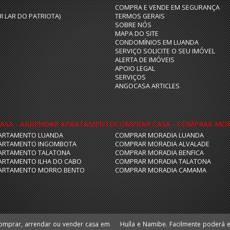
COMPRA E VENDE EM SEGURANÇA
UI LAR DO PATRIOTA)
TERMOS GERAIS
SOBRE NÓS
MAPA DO SITE
CONDOMÍNIOS EM LUANDA
SERVIÇO SOLICITE O SEU IMÓVEL
ALERTA DE IMÓVEIS
APOIO LEGAL
SERVIÇOS
ANGOCASA ARTICLES
ASA - ARRENDAR APARTAMENTO
COMPRAR CASA - COMPRAR MO
ARTAMENTO LUANDA
COMPRAR MORADIA LUANDA
ARTAMENTO INGOMBOTA
COMPRAR MORADIA ALVALADE
ARTAMENTO TALATONA
COMPRAR MORADIA BENFICA
ARTAMENTO ILHA DO CABO
COMPRAR MORADIA TALATONA
ARTAMENTO MORRO BENTO
COMPRAR MORADIA CAMAMA
comprar, arrendar ou vender casa em
 escritórios e lojas nas localizações