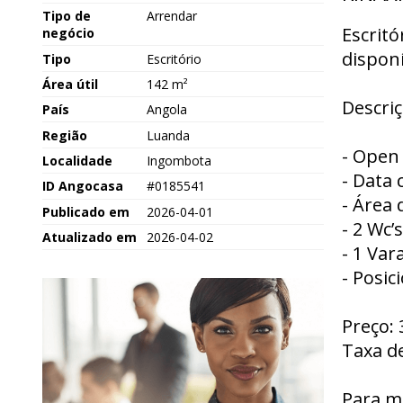
Tipo de
Arrendar
Escritó
negócio
dispon
Tipo
Escritório
Área útil
142 m²
Descriç
País
Angola
Região
Luanda
- Open
Localidade
Ingombota
- Data 
ID Angocasa
#0185541
- Área 
Publicado em
2026-04-01
- 2 Wc’
Atualizado em
2026-04-02
- 1 Var
- Posic
Preço: 
Taxa d
Para m