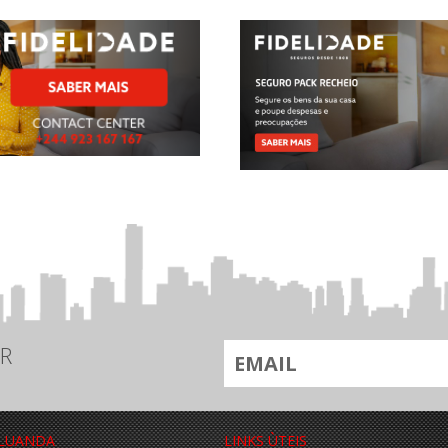
R
 LUANDA
LINKS ÙTEIS