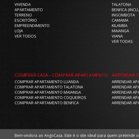
VIVENDA
TALATONA
APARTAMENTO
BENFICA (INCL
TERRENO
INGOMBOTA
ESCRITÓRIO
CAMAMA
EMPREENDIMENTO
KILAMBA
LOJA
MAIANGA
VER TODOS
VIANA
VER TODAS
COMPRAR CASA - COMPRAR APARTAMENTO
ARRENDAR C
COMPRAR APARTAMENTO LUANDA
ARRENDAR AP
COMPRAR APARTAMENTO TALATONA
ARRENDAR AP
COMPRAR APARTAMENTO MAIANGA
ARRENDAR AP
COMPRAR APARTAMENTO COQUEIROS
ARRENDAR AP
COMPRAR APARTAMENTO BENFICA
ARRENDAR AP
Bem-vindo/a ao AngoCasa. Este é o site ideal para quem pretende 
Huíla e Namibe. Facilmente poderá encontrar apartamentos, vivendas,