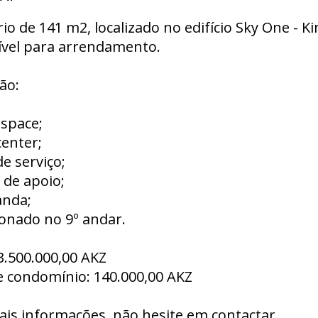
rio de 141 m2, localizado no edifício Sky One - Kin
ível para arrendamento.
ão:
 space;
center;
de serviço;
s de apoio;
anda;
ionado no 9º andar.
3.500.000,00 AKZ
e condomínio: 140.000,00 AKZ
ais informações, não hesite em contactar.