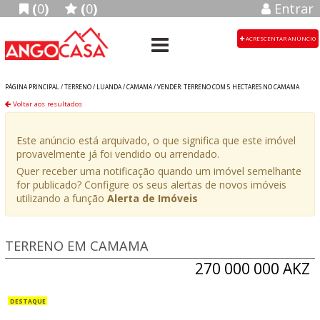
(
0
)
(
0
)
Entrar
ACRESCENTAR ANÚNCIO
PÁGINA PRINCIPAL /
TERRENO
/
LUANDA
/
CAMAMA
/
VENDER: TERRENO COM 5 HECTARES NO CAMAMA
Voltar aos resultados
Este anúncio está arquivado, o que significa que este imóvel
provavelmente já foi vendido ou arrendado.
Quer receber uma notificação quando um imóvel semelhante
for publicado? Configure os seus alertas de novos imóveis
utilizando a função
Alerta de Imóveis
TERRENO EM CAMAMA
270 000 000 AKZ