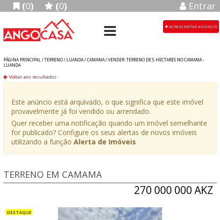
(
0
)
(
0
)
Entrar
ACRESCENTAR ANÚNCIO
PÁGINA PRINCIPAL /
TERRENO
/
LUANDA
/
CAMAMA
/
VENDER: TERRENO DE 5 HECTARES NO CAMAMA -
LUANDA
Voltar aos resultados
Este anúncio está arquivado, o que significa que este imóvel
provavelmente já foi vendido ou arrendado.
Quer receber uma notificação quando um imóvel semelhante
for publicado? Configure os seus alertas de novos imóveis
utilizando a função
Alerta de Imóveis
TERRENO EM CAMAMA
270 000 000 AKZ